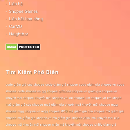
Liên hệ
Shopee Games
Liên kết hoa hồng
CarMD
Neightbor
Tìm Kiếm Phổ Biến
code giảm giá của shopee
code giảm giá shopee
code giảm giá shopee.vn
code
shopee
code shopee.vn
gg shopee
giftcode shopee.vn
giảm giá shopee.vn
khuyến mãi shopee
khuyến mãi shopee.vn
km shopee
km shopee vn
km shopê
maã giảm giá của shopee
maã giảm giá shopê
maã khuyến mãi shopee
mgg
shopee
mgg shopee.vn
mgg shopee 2019
mã giảm giá của shopee
mã giảm giá
shopee
mã giảm giá shopee.vn
mã giảm giá shopee 2019
mã khuyến mãi của
shopee
mã khuyến mãi shopee
nhận mã khuyến mãi shopee
phiếu giảm giá