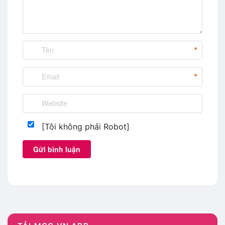
mgg vn
,
shopee tìm mã mã giảm giá shopee
,
shopee
vn code
,
shopee vn giam gia
,
shopee vn khuyen mai
,
shopee vn ma giam gia
,
shopee vn mgg
,
shopee.vn
,
tạo mã giảm giá shopee
,
tìm mã giảm giá shopee
,
tìm
*
mgg shopee
,
voucher shopee 2019
*
[Tôi không phải Robot]
Gửi bình luận