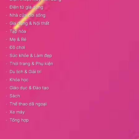
Điện tử gia dụng
Nhà cửa đời sống
Gia dụng & Nội thất
Tạp hóa
Mẹ & Bé
Đồ chơi
Sức khỏe & Làm đẹp
Thời trang & Phụ kiện
Du lịch & Giải trí
Khóa học
Giáo dục & Đào tạo
Sách
Thể thao dã ngoại
Xe máy
Tổng hợp