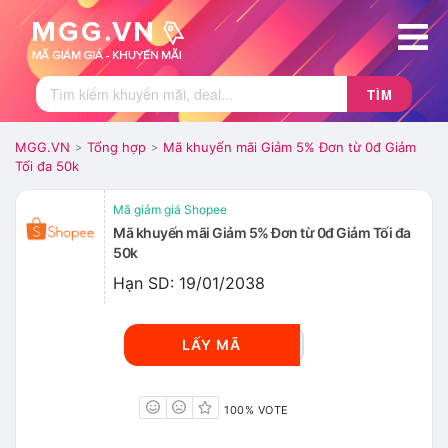
TÌM
MGG.VN
Tổng hợp
Mã khuyến mãi Giảm 5% Đơn từ 0đ Giảm
>
>
Tối đa 50k
Mã giảm giá Shopee
Mã khuyến mãi Giảm 5% Đơn từ 0đ Giảm Tối đa
50k
Hạn SD: 19/01/2038
WSDC1906
LẤY MÃ
100% VOTE