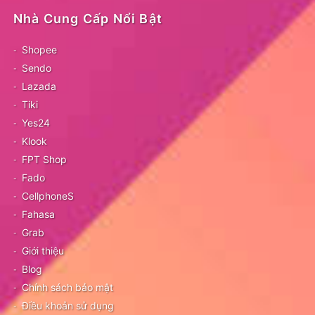
Nhà Cung Cấp Nổi Bật
Shopee
Sendo
Lazada
Tiki
Yes24
Klook
FPT Shop
Fado
CellphoneS
Fahasa
Grab
Giới thiệu
Blog
Chính sách bảo mật
Điều khoản sử dụng