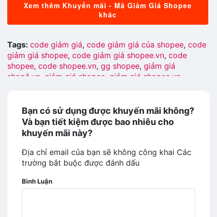
Xem thêm Khuyến mãi - Mã Giảm Giá Shopee
khác
Tags:
code giảm giá
,
code giảm giá của shopee
,
code
giảm giá shopee
,
code giảm giá shopee.vn
,
code
shopee
,
code shopee.vn
,
gg shopee
,
giảm giá
shopê.vn
,
giảm giá shopee
,
giảm giá shopee.vn
,
giftcode shopee.vn
,
khuyến mãi shopee
,
khuyến mãi
shopee.vn
,
km shopê
,
km shopee
,
km shopee vn
,
mã
giảm giá của shopee
,
mã giảm giá shopee
,
mã giảm
Bạn có sử dụng được khuyến mãi không?
giá shopee 2019
,
mã giảm giá shopee.vn
,
mã khuyến
Và bạn tiết kiệm được bao nhiêu cho
mãi của shopee
,
mã khuyến mãi shopee
,
mã shopee
,
khuyến mãi này?
maã giảm giá của shopee
,
maã giảm giá shopê
,
maã
giảm giá shopee
,
maã giảm giá shopee.vn
,
maã khuyến
Địa chỉ email của bạn sẽ không công khai
Các
mãi shopee
,
mgg shopee
,
mgg shopee 2019
,
mgg
trường bắt buộc được đánh dấu
shopee.vn
,
nhận mã khuyến mãi shopee
,
phiếu giảm
Bình Luận
giá shopee
,
phiếu voucher shopee
,
search mgg
shopee
,
shopê
,
shopê vn ma giam gia
,
shopee
,
shopee
code giam gia
,
shopee giam gia
,
shopee khuyến mãi
,
shopee km
,
shopee ma giam gia
,
shopee mgg
,
shopee