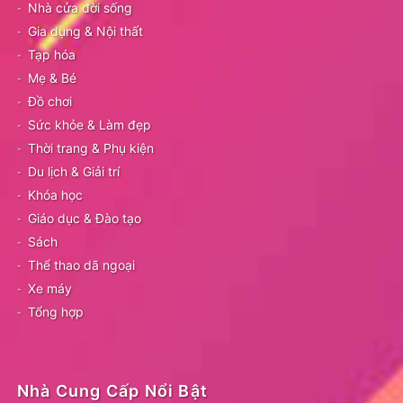
Nhà cửa đời sống
Gia dụng & Nội thất
Tạp hóa
Mẹ & Bé
Đồ chơi
Sức khỏe & Làm đẹp
Thời trang & Phụ kiện
Du lịch & Giải trí
Khóa học
Giáo dục & Đào tạo
Sách
Thể thao dã ngoại
Xe máy
Tổng hợp
Nhà Cung Cấp Nổi Bật