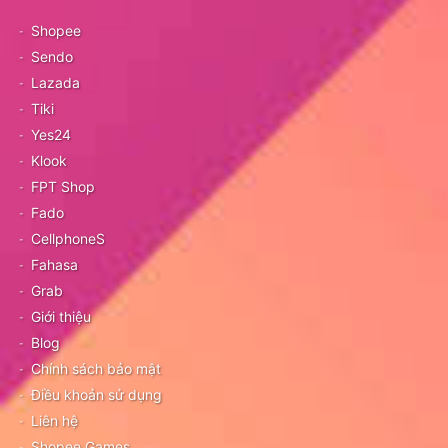
Shopee
Sendo
Lazada
Tiki
Yes24
Klook
FPT Shop
Fado
CellphoneS
Fahasa
Grab
Giới thiệu
Blog
Chính sách bảo mật
Điều khoản sử dụng
Liên hệ
Shopee Games