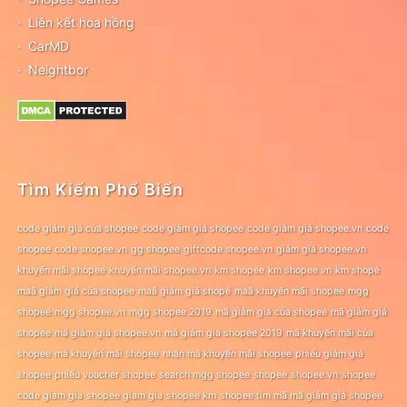
Liên kết hoa hồng
CarMD
Neightbor
Tìm Kiếm Phổ Biến
code giảm giá của shopee
code giảm giá shopee
code giảm giá shopee.vn
code
shopee
code shopee.vn
gg shopee
giftcode shopee.vn
giảm giá shopee.vn
khuyến mãi shopee
khuyến mãi shopee.vn
km shopee
km shopee vn
km shopê
maã giảm giá của shopee
maã giảm giá shopê
maã khuyến mãi shopee
mgg
shopee
mgg shopee.vn
mgg shopee 2019
mã giảm giá của shopee
mã giảm giá
shopee
mã giảm giá shopee.vn
mã giảm giá shopee 2019
mã khuyến mãi của
shopee
mã khuyến mãi shopee
nhận mã khuyến mãi shopee
phiếu giảm giá
shopee
phiếu voucher shopee
search mgg shopee
shopee
shopee.vn
shopee
code giam gia
shopee giam gia
shopee km
shopee tìm mã mã giảm giá shopee