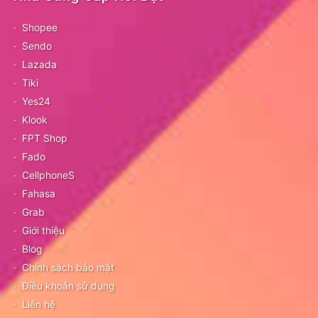
Shopee
Sendo
Lazada
Tiki
Yes24
Klook
FPT Shop
Fado
CellphoneS
Fahasa
Grab
Giới thiệu
Blog
Chính sách bảo mật
Điều khoản sử dụng
Liên hệ