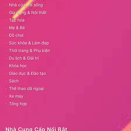
Nhà cửa đời sống
Gia dụng & Nội thất
Tạp hóa
Mẹ & Bé
Đồ chơi
Sức khỏe & Làm đẹp
Thời trang & Phụ kiện
Du lịch & Giải trí
Khóa học
Giáo dục & Đào tạo
Sách
Thể thao dã ngoại
Xe máy
Tổng hợp
Nhà Cung Cấp Nổi Bật