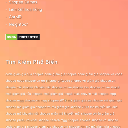
Shopee Games
Liên kết hoa hồng
CarMD
Neightbor
Tìm Kiếm Phổ Biến
code giảm giá của shopee
code giảm giá shopee
code giảm giá shopee.vn
code
shopee
code shopee.vn
gg shopee
giftcode shopee.vn
giảm giá shopee.vn
khuyến mãi shopee
khuyến mãi shopee.vn
km shopee
km shopee vn
km shopê
maã giảm giá của shopee
maã giảm giá shopê
maã khuyến mãi shopee
mgg
shopee
mgg shopee.vn
mgg shopee 2019
mã giảm giá của shopee
mã giảm giá
shopee
mã giảm giá shopee.vn
mã giảm giá shopee 2019
mã khuyến mãi của
shopee
mã khuyến mãi shopee
nhận mã khuyến mãi shopee
phiếu giảm giá
shopee
phiếu voucher shopee
search mgg shopee
shopee
shopee.vn
shopee
code giam gia
shopee giam gia
shopee km
shopee tìm mã mã giảm giá shopee