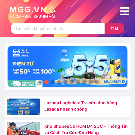
TÌM
.
.
Lazada Logistics: Tra cứu đơn hàng
Lazada nhanh chóng
Kho Shopee 50 HCM D4 SOC – Thông Tin
và Cách Tra Cứu Đơn Hàng