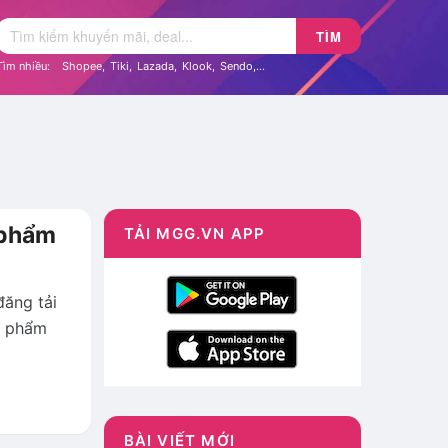
TÌM
Tìm nhiều:
Shopee
,
Tiki
,
Lazada
,
Klook
,
Sendo
,...
 phẩm
TẢI MGG.VN APP
đăng tải
ản phẩm
BÀI VIẾT MỚI