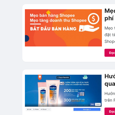
Mẹo
phí
Mẹo 
đặt t
Shop
Đọc
Hướ
qua
Hướn
trên 
Đọc