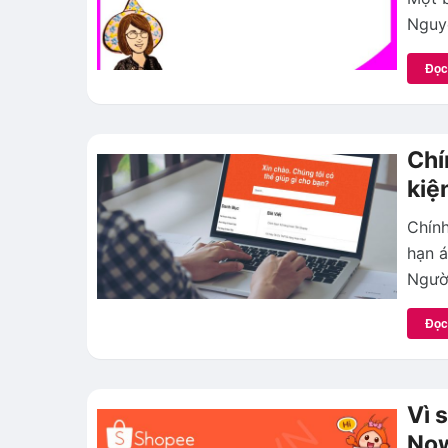
Nguyệ
Đọc
Chí
kiệ
Chính
hạn á
Người
Đọc
Vì 
Now