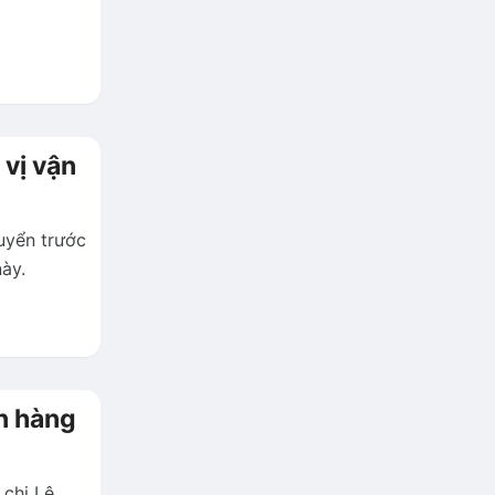
vị vận
uyển trước
ày.
n hàng
 chị Lê