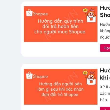
Hướ
Sh
Hướng
không
người
Đọc
Hướ
khi
Xử lí
xác n
bán.