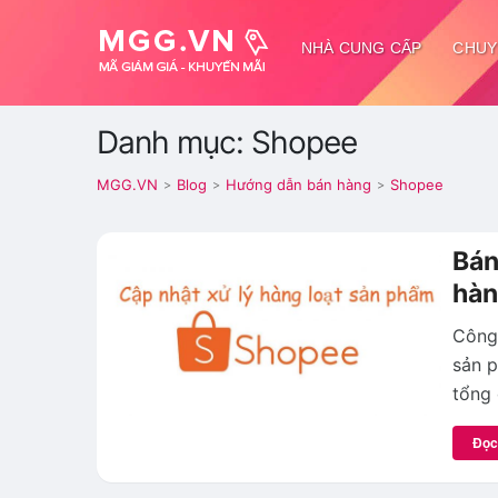
NHÀ CUNG CẤP
CHUY
Danh mục: Shopee
MGG.VN
Blog
Hướng dẫn bán hàng
Shopee
>
>
>
Bán
hàn
Công 
sản p
tổng 
Đọc