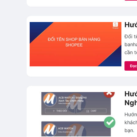
Hướ
Đổi t
banha
cần t
Đọc
Hướ
Ngh
Hướng
khách
bạn.