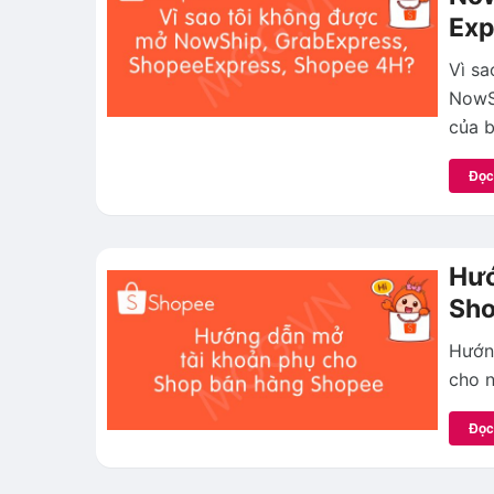
Exp
Vì sa
NowSh
của b
Đọc
Hướ
Sh
Hướn
cho n
Đọc