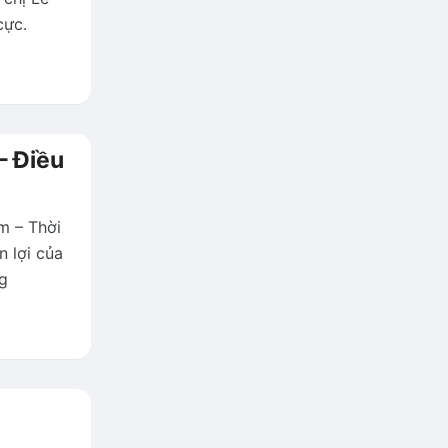
cực.
– Điều
m – Thời
n lợi của
ng