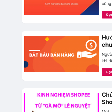
công
Đọc
Hướ
ch
Ngườ
khi đ
Đọc
Chủ
Sho
Một b