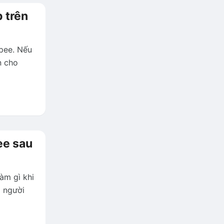
 trên
pee. Nếu
n cho
ee sau
Làm gì khi
o người