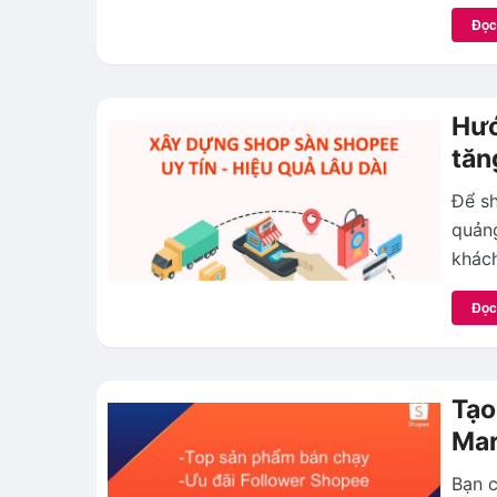
Đọc
Hướ
tăn
Để sh
quảng
khách
Đọc
Tạo
Mar
Bạn c