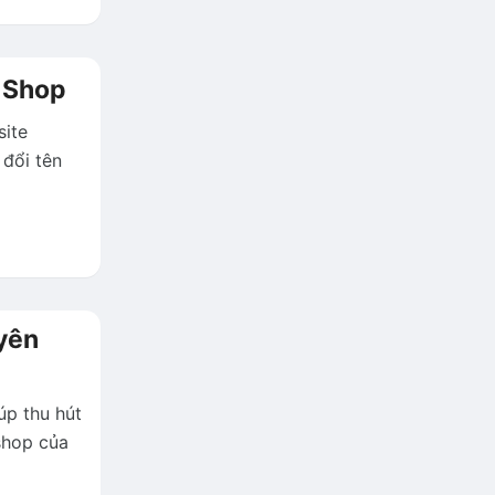
 Shop
site
đổi tên
yên
úp thu hút
shop của