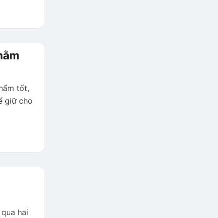
nhằm
hẩm tốt,
ể giữ cho
 qua hai