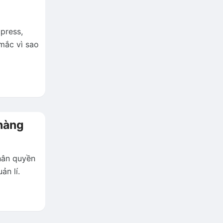
press,
mắc vì sao
hàng
hân quyền
ản lí.