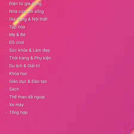
Điện tử gia dụng
Nhà cửa đời sống
Gia dụng & Nội thất
Tạp hóa
Mẹ & Bé
Đồ chơi
Sức khỏe & Làm đẹp
Thời trang & Phụ kiện
Du lịch & Giải trí
Khóa học
Giáo dục & Đào tạo
Sách
Thể thao dã ngoại
Xe máy
Tổng hợp