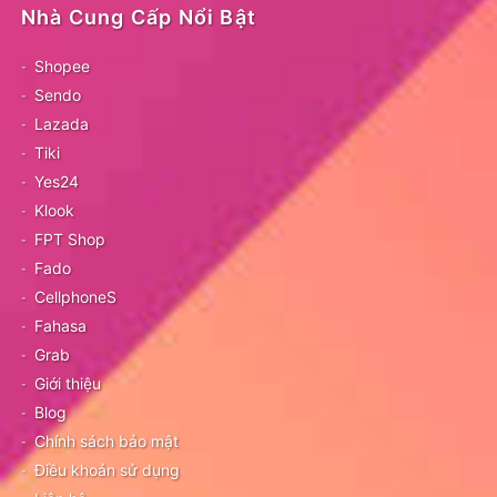
Nhà Cung Cấp Nổi Bật
Shopee
Sendo
Lazada
Tiki
Yes24
Klook
FPT Shop
Fado
CellphoneS
Fahasa
Grab
Giới thiệu
Blog
Chính sách bảo mật
Điều khoản sử dụng