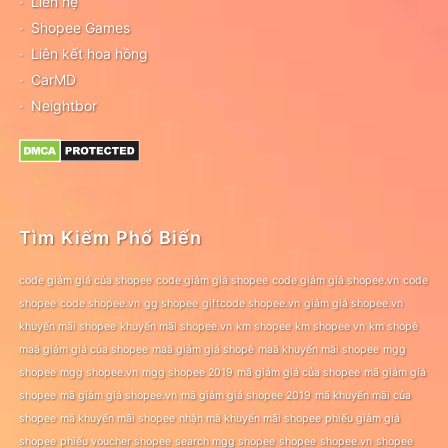
Liên hệ
Shopee Games
Liên kết hoa hồng
CarMD
Neightbor
Tìm Kiếm Phổ Biến
code giảm giá của shopee
code giảm giá shopee
code giảm giá shopee.vn
code
shopee
code shopee.vn
gg shopee
giftcode shopee.vn
giảm giá shopee.vn
khuyến mãi shopee
khuyến mãi shopee.vn
km shopee
km shopee vn
km shopê
maã giảm giá của shopee
maã giảm giá shopê
maã khuyến mãi shopee
mgg
shopee
mgg shopee.vn
mgg shopee 2019
mã giảm giá của shopee
mã giảm giá
shopee
mã giảm giá shopee.vn
mã giảm giá shopee 2019
mã khuyến mãi của
shopee
mã khuyến mãi shopee
nhận mã khuyến mãi shopee
phiếu giảm giá
shopee
phiếu voucher shopee
search mgg shopee
shopee
shopee.vn
shopee