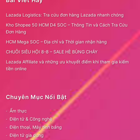
Bài Viết Hay
Lazada Logistics: Tra cứu đơn hàng Lazada nhanh chóng
Kho Shopee 50 HCM D4 SOC – Thông Tin và Cách Tra Cứu
Đơn Hàng
HCM Mega SOC – Địa chỉ và Thời gian nhận hàng
CHUỖI SIÊU HỘI 8-8 – SALE HÈ BÙNG CHÁY
Lazada Affiliate và những ưu khuyết điểm khi tham gia kiếm
tiền online
Chuyên Mục Nổi Bật
Ẩm thực
Điện tử & Công nghệ
Điện thoại, Máy tính bảng
Điện tử gia dụng