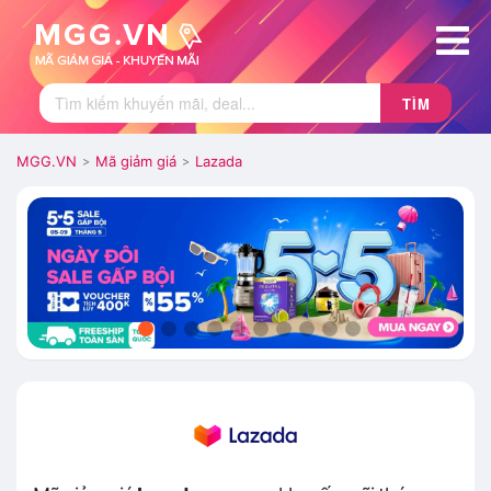
TÌM
MGG.VN
Mã giảm giá
Lazada
>
>
.
.