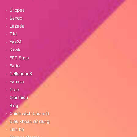
Shopee
Sendo
Lazada
Tiki
Yes24
Klook
FPT Shop
Fado
CellphoneS
Fahasa
Grab
Giới thiệu
Blog
Chính sách bảo mật
Điều khoản sử dụng
Liên hệ