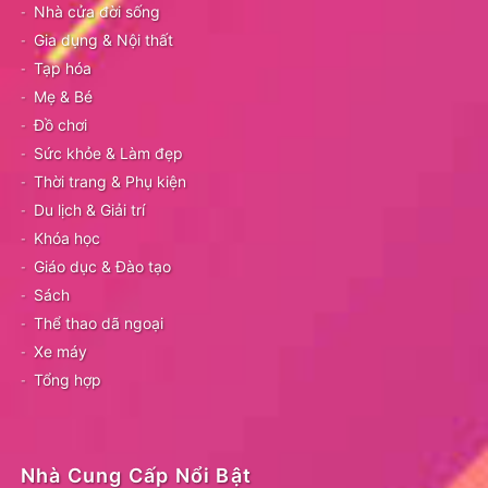
Nhà cửa đời sống
Gia dụng & Nội thất
Tạp hóa
Mẹ & Bé
Đồ chơi
Sức khỏe & Làm đẹp
Thời trang & Phụ kiện
Du lịch & Giải trí
Khóa học
Giáo dục & Đào tạo
Sách
Thể thao dã ngoại
Xe máy
Tổng hợp
Nhà Cung Cấp Nổi Bật