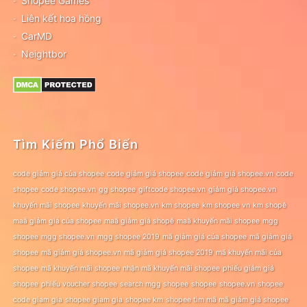
Shopee Games
Liên kết hoa hồng
CarMD
Neightbor
Tìm Kiếm Phổ Biến
code giảm giá của shopee
code giảm giá shopee
code giảm giá shopee.vn
code
shopee
code shopee.vn
gg shopee
giftcode shopee.vn
giảm giá shopee.vn
khuyến mãi shopee
khuyến mãi shopee.vn
km shopee
km shopee vn
km shopê
maã giảm giá của shopee
maã giảm giá shopê
maã khuyến mãi shopee
mgg
shopee
mgg shopee.vn
mgg shopee 2019
mã giảm giá của shopee
mã giảm giá
shopee
mã giảm giá shopee.vn
mã giảm giá shopee 2019
mã khuyến mãi của
shopee
mã khuyến mãi shopee
nhận mã khuyến mãi shopee
phiếu giảm giá
shopee
phiếu voucher shopee
search mgg shopee
shopee
shopee.vn
shopee
code giam gia
shopee giam gia
shopee km
shopee tìm mã mã giảm giá shopee