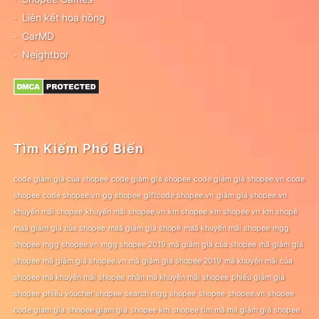
Liên kết hoa hồng
CarMD
Neightbor
Tìm Kiếm Phổ Biến
code giảm giá của shopee
code giảm giá shopee
code giảm giá shopee.vn
code
shopee
code shopee.vn
gg shopee
giftcode shopee.vn
giảm giá shopee.vn
khuyến mãi shopee
khuyến mãi shopee.vn
km shopee
km shopee vn
km shopê
maã giảm giá của shopee
maã giảm giá shopê
maã khuyến mãi shopee
mgg
shopee
mgg shopee.vn
mgg shopee 2019
mã giảm giá của shopee
mã giảm giá
shopee
mã giảm giá shopee.vn
mã giảm giá shopee 2019
mã khuyến mãi của
shopee
mã khuyến mãi shopee
nhận mã khuyến mãi shopee
phiếu giảm giá
shopee
phiếu voucher shopee
search mgg shopee
shopee
shopee.vn
shopee
code giam gia
shopee giam gia
shopee km
shopee tìm mã mã giảm giá shopee