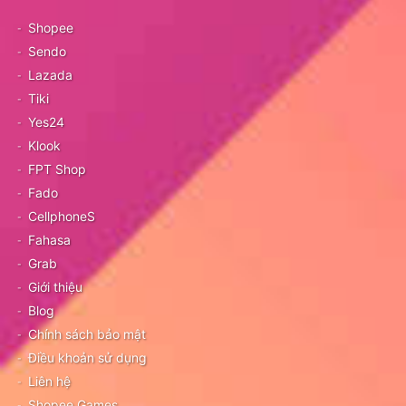
Shopee
Sendo
Lazada
Tiki
Yes24
Klook
FPT Shop
Fado
CellphoneS
Fahasa
Grab
Giới thiệu
Blog
Chính sách bảo mật
Điều khoản sử dụng
Liên hệ
Shopee Games