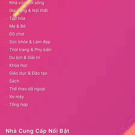
Nhà cửa đời sống
Gia dụng & Nội thất
Tạp hóa
Mẹ & Bé
Đồ chơi
Sức khỏe & Làm đẹp
Thời trang & Phụ kiện
Du lịch & Giải trí
Khóa học
Giáo dục & Đào tạo
Sách
Thể thao dã ngoại
Xe máy
Tổng hợp
Nhà Cung Cấp Nổi Bật