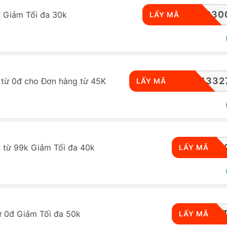
SPGCDD50C30
 Giảm Tối đa 30k
LẤY MÃ
FSV-3953494332
 từ 0đ cho Đơn hàng từ 45K
LẤY MÃ
RWSD
từ 99k Giảm Tối đa 40k
LẤY MÃ
RWS
 0đ Giảm Tối đa 50k
LẤY MÃ