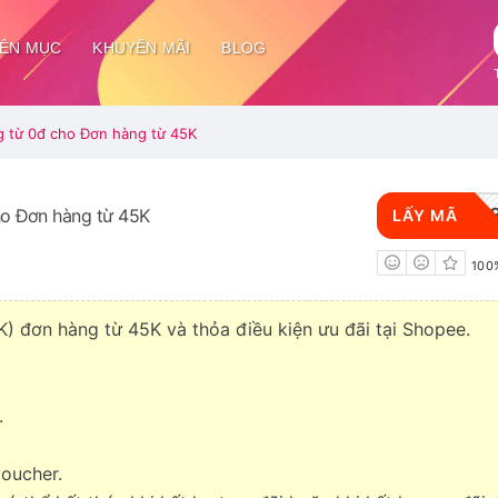
ÊN MỤC
KHUYẾN MÃI
BLOG
g từ 0đ cho Đơn hàng từ 45K
046
ho Đơn hàng từ 45K
LẤY MÃ
100
ơn hàng từ 45K và thỏa điều kiện ưu đãi tại Shopee.
.
voucher.