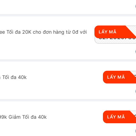
e Tối đa 20K cho đơn hàng từ 0đ với
LẤY MÃ
5272325786
RWSDC0
 Tối đa 40k
LẤY MÃ
RWSDC1
99k Giảm Tối đa 40k
LẤY MÃ