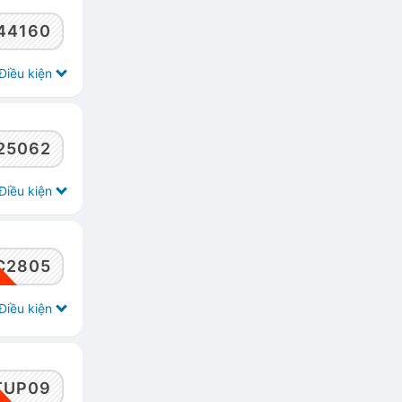
44160
Điều kiện
25062
Điều kiện
C2805
Điều kiện
TUP09