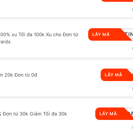
RWSBDPLATI
00% xu Tối đa 100k Xu cho Đơn từ
LẤY MÃ
ards
CRMMB2
m 20k Đơn từ 0đ
LẤY MÃ
AOVCLCBD
 Đơn từ 30k Giảm Tối đa 30k
LẤY MÃ