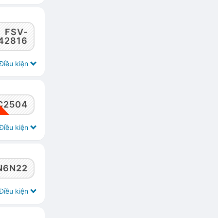
FSV-
42816
Điều kiện
C2504
Điều kiện
N6N22
Điều kiện