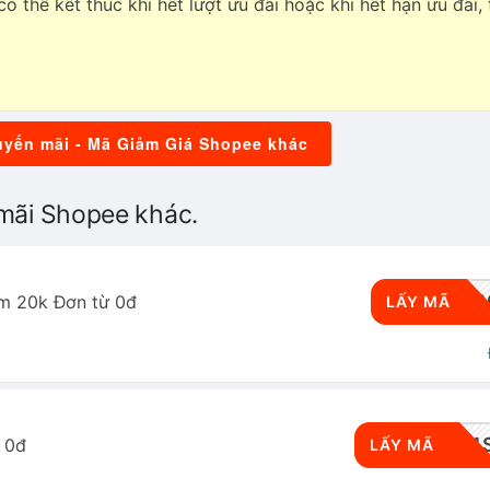
ó thể kết thúc khi hết lượt ưu đãi hoặc khi hết hạn ưu đãi, 
yến mãi - Mã Giảm Giá Shopee khác
mãi Shopee khác.
CRMMB2
m 20k Đơn từ 0đ
LẤY MÃ
SPGCS501
 0đ
LẤY MÃ