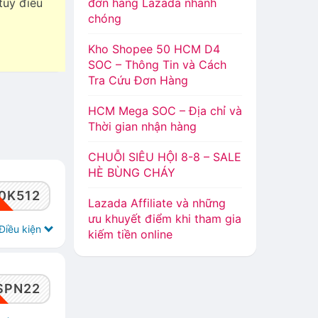
tuỳ điều
đơn hàng Lazada nhanh
chóng
Kho Shopee 50 HCM D4
SOC – Thông Tin và Cách
Tra Cứu Đơn Hàng
HCM Mega SOC – Địa chỉ và
Thời gian nhận hàng
CHUỖI SIÊU HỘI 8-8 – SALE
HÈ BÙNG CHÁY
0K512
Lazada Affiliate và những
ưu khuyết điểm khi tham gia
Điều kiện
kiếm tiền online
SPN22