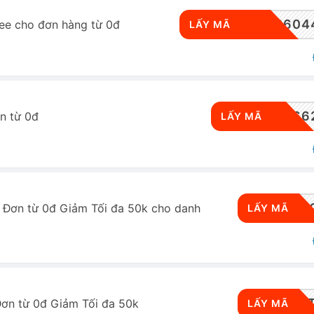
FSV-5720882604
ee cho đơn hàng từ 0đ
LẤY MÃ
CRMWBZ666
n từ 0đ
LẤY MÃ
RWSD
Đơn từ 0đ Giảm Tối đa 50k cho danh
LẤY MÃ
RWS
ơn từ 0đ Giảm Tối đa 50k
LẤY MÃ