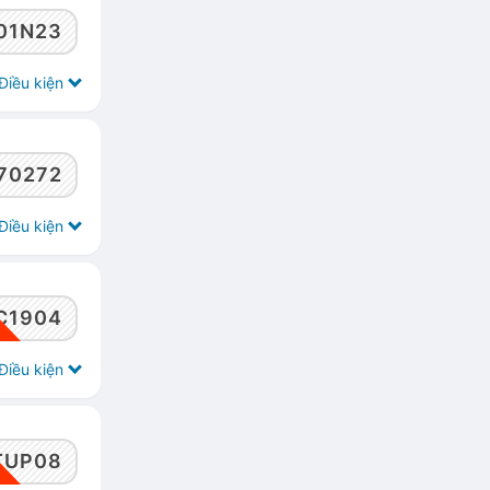
01N23
Điều kiện
70272
Điều kiện
C1904
Điều kiện
TUP08