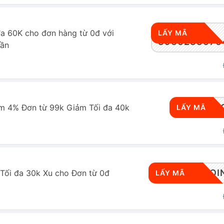
đa 60K cho đơn hàng từ 0đ với
LẤY MÃ
3960233070
uần
RWSD
m 4% Đơn từ 99k Giảm Tối đa 40k
LẤY MÃ
SPGCS30COI
Tối đa 30k Xu cho Đơn từ 0đ
LẤY MÃ