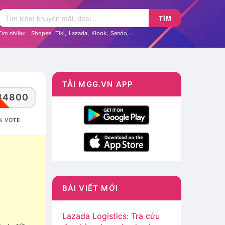
TÌM
Tìm nhiều:
Shopee
,
Tiki
,
Lazada
,
Klook
,
Sendo
,...
TẢI MGG.VN APP
84800
% VOTE
BÀI VIẾT MỚI
Lazada Logistics: Tra cứu