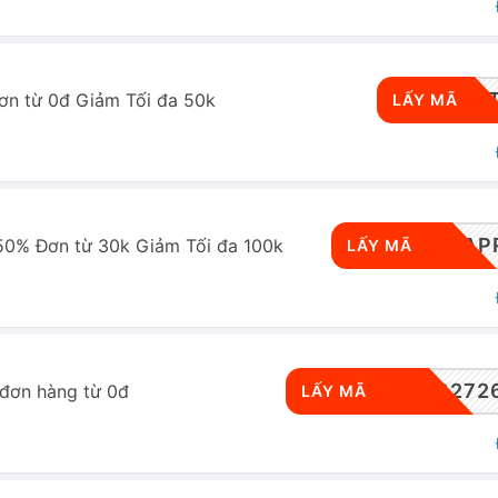
RWS
n từ 0đ Giảm Tối đa 50k
LẤY MÃ
AOVCLCBDAP
50% Đơn từ 30k Giảm Tối đa 100k
LẤY MÃ
FSV-5939143272
 đơn hàng từ 0đ
LẤY MÃ