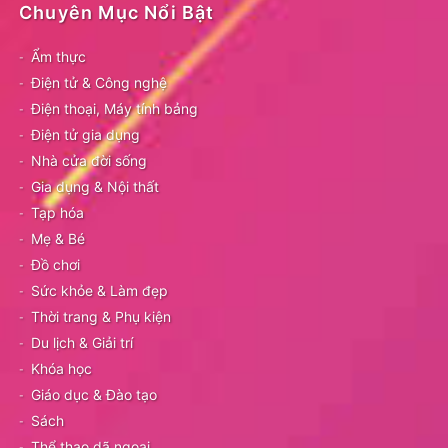
Chuyên Mục Nổi Bật
Ẩm thực
Điện tử & Công nghệ
Điện thoại, Máy tính bảng
Điện tử gia dụng
Nhà cửa đời sống
Gia dụng & Nội thất
Tạp hóa
Mẹ & Bé
Đồ chơi
Sức khỏe & Làm đẹp
Thời trang & Phụ kiện
Du lịch & Giải trí
Khóa học
Giáo dục & Đào tạo
Sách
Thể thao dã ngoại