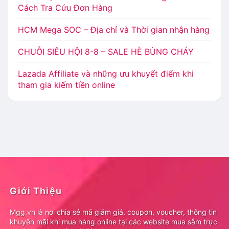
Cách Tra Cứu Đơn Hàng
HCM Mega SOC – Địa chỉ và Thời gian nhận hàng
CHUỖI SIÊU HỘI 8-8 – SALE HÈ BÙNG CHÁY
Lazada Affiliate và những ưu khuyết điểm khi
tham gia kiếm tiền online
Giới Thiệu
Mgg.vn là nơi chia sẻ mã giảm giá, coupon, voucher, thông tin
khuyến mãi khi mua hàng online tại các website mua sắm trực