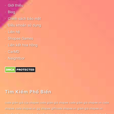
Giới thiệu
Blog
Chính sách bảo mật
Điều khoản sử dụng
Liên hệ
Shopee Games
Liên kết hoa hồng
CarMD
Neightbor
Tìm Kiếm Phổ Biến
code giảm giá của shopee
code giảm giá shopee
code giảm giá shopee.vn
code
shopee
code shopee.vn
gg shopee
giftcode shopee.vn
giảm giá shopee.vn