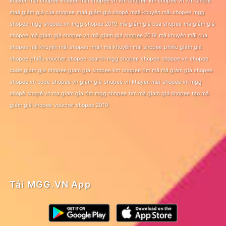
khuyến mãi shopee
khuyến mãi shopee.vn
km shopee
km shopee vn
km shopê
maã giảm giá của shopee
maã giảm giá shopê
maã khuyến mãi shopee
mgg
shopee
mgg shopee.vn
mgg shopee 2019
mã giảm giá của shopee
mã giảm giá
shopee
mã giảm giá shopee.vn
mã giảm giá shopee 2019
mã khuyến mãi của
shopee
mã khuyến mãi shopee
nhận mã khuyến mãi shopee
phiếu giảm giá
shopee
phiếu voucher shopee
search mgg shopee
shopee
shopee.vn
shopee
code giam gia
shopee giam gia
shopee km
shopee tìm mã mã giảm giá shopee
shopee vn code
shopee vn giam gia
shopee vn khuyen mai
shopee vn mgg
shopê
shopê vn ma giam gia
tìm mgg shopee
tìm mã giảm giá shopee
tạo mã
giảm giá shopee
voucher shopee 2019
Tải MGG.VN App