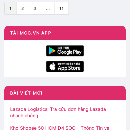
1
2
3
…
11
TẢI MGG.VN APP
BÀI VIẾT MỚI
Lazada Logistics: Tra cứu đơn hàng Lazada
nhanh chóng
Kho Shopee 50 HCM D4 SOC – Thông Tin và