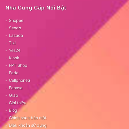
Nhà Cung Cấp Nổi Bật
Shopee
Sendo
Lazada
Tiki
Yes24
Klook
FPT Shop
Fado
CellphoneS
Fahasa
Grab
Giới thiệu
Blog
Chính sách bảo mật
Điều khoản sử dụng