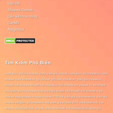
Liên hệ
Shopee Games
Liên kết hoa hồng
CarMD
Neightbor
Tìm Kiếm Phổ Biến
code giảm giá của shopee
code giảm giá shopee
code giảm giá shopee.vn
code
shopee
code shopee.vn
gg shopee
giftcode shopee.vn
giảm giá shopee.vn
khuyến mãi shopee
khuyến mãi shopee.vn
km shopee
km shopee vn
km shopê
maã giảm giá của shopee
maã giảm giá shopê
maã khuyến mãi shopee
mgg
shopee
mgg shopee.vn
mgg shopee 2019
mã giảm giá của shopee
mã giảm giá
shopee
mã giảm giá shopee.vn
mã giảm giá shopee 2019
mã khuyến mãi của
shopee
mã khuyến mãi shopee
nhận mã khuyến mãi shopee
phiếu giảm giá