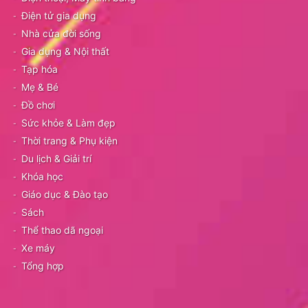
Điện tử gia dụng
Nhà cửa đời sống
Gia dụng & Nội thất
Tạp hóa
Mẹ & Bé
Đồ chơi
Sức khỏe & Làm đẹp
Thời trang & Phụ kiện
Du lịch & Giải trí
Khóa học
Giáo dục & Đào tạo
Sách
Thể thao dã ngoại
Xe máy
Tổng hợp