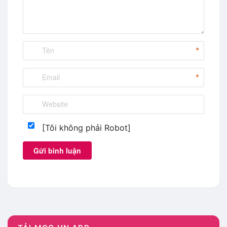
mgg vn
,
shopee tìm mã mã giảm giá shopee
,
shopee
vn code
,
shopee vn giam gia
,
shopee vn khuyen mai
,
shopee vn ma giam gia
,
shopee vn mgg
,
shopee.vn
,
tạo mã giảm giá shopee
,
tìm mã giảm giá shopee
,
tìm
*
mgg shopee
,
voucher shopee 2019
*
[Tôi không phải Robot]
Gửi bình luận