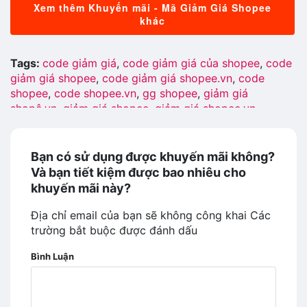
Xem thêm Khuyến mãi - Mã Giảm Giá Shopee
khác
Tags:
code giảm giá
,
code giảm giá của shopee
,
code
giảm giá shopee
,
code giảm giá shopee.vn
,
code
shopee
,
code shopee.vn
,
gg shopee
,
giảm giá
shopê.vn
,
giảm giá shopee
,
giảm giá shopee.vn
,
giftcode shopee.vn
,
khuyến mãi shopee
,
khuyến mãi
shopee.vn
,
km shopê
,
km shopee
,
km shopee vn
,
mã
giảm giá của shopee
,
mã giảm giá shopee
,
mã giảm
Bạn có sử dụng được khuyến mãi không?
giá shopee 2019
,
mã giảm giá shopee.vn
,
mã khuyến
Và bạn tiết kiệm được bao nhiêu cho
mãi của shopee
,
mã khuyến mãi shopee
,
mã shopee
,
khuyến mãi này?
maã giảm giá của shopee
,
maã giảm giá shopê
,
maã
giảm giá shopee
,
maã giảm giá shopee.vn
,
maã khuyến
Địa chỉ email của bạn sẽ không công khai
Các
mãi shopee
,
mgg shopee
,
mgg shopee 2019
,
mgg
trường bắt buộc được đánh dấu
shopee.vn
,
nhận mã khuyến mãi shopee
,
phiếu giảm
Bình Luận
giá shopee
,
phiếu voucher shopee
,
search mgg
shopee
,
shopê
,
shopê vn ma giam gia
,
shopee
,
shopee
code giam gia
,
shopee giam gia
,
shopee khuyến mãi
,
shopee km
,
shopee ma giam gia
,
shopee mgg
,
shopee