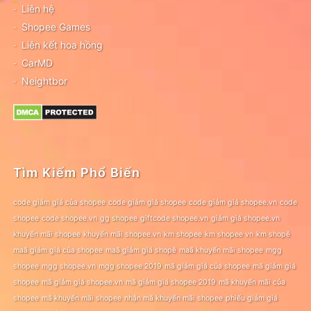
Liên hệ
Shopee Games
Liên kết hoa hồng
CarMD
Neightbor
Tìm Kiếm Phổ Biến
code giảm giá của shopee
code giảm giá shopee
code giảm giá shopee.vn
code
shopee
code shopee.vn
gg shopee
giftcode shopee.vn
giảm giá shopee.vn
khuyến mãi shopee
khuyến mãi shopee.vn
km shopee
km shopee vn
km shopê
maã giảm giá của shopee
maã giảm giá shopê
maã khuyến mãi shopee
mgg
shopee
mgg shopee.vn
mgg shopee 2019
mã giảm giá của shopee
mã giảm giá
shopee
mã giảm giá shopee.vn
mã giảm giá shopee 2019
mã khuyến mãi của
shopee
mã khuyến mãi shopee
nhận mã khuyến mãi shopee
phiếu giảm giá