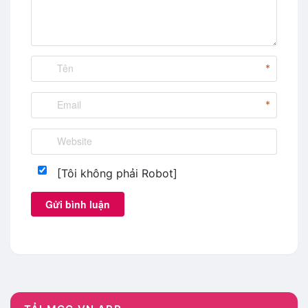
mgg vn
,
shopee tìm mã mã giảm giá shopee
,
shopee
vn code
,
shopee vn giam gia
,
shopee vn khuyen mai
,
shopee vn ma giam gia
,
shopee vn mgg
,
shopee.vn
,
tạo mã giảm giá shopee
,
tìm mã giảm giá shopee
,
tìm
*
mgg shopee
,
voucher shopee 2019
*
[Tôi không phải Robot]
Gửi bình luận