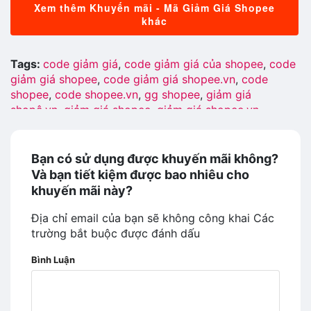
Xem thêm Khuyến mãi - Mã Giảm Giá Shopee
khác
Tags:
code giảm giá
,
code giảm giá của shopee
,
code
giảm giá shopee
,
code giảm giá shopee.vn
,
code
shopee
,
code shopee.vn
,
gg shopee
,
giảm giá
shopê.vn
,
giảm giá shopee
,
giảm giá shopee.vn
,
giftcode shopee.vn
,
khuyến mãi shopee
,
khuyến mãi
shopee.vn
,
km shopê
,
km shopee
,
km shopee vn
,
mã
giảm giá của shopee
,
mã giảm giá shopee
,
mã giảm
Bạn có sử dụng được khuyến mãi không?
giá shopee 2019
,
mã giảm giá shopee.vn
,
mã khuyến
Và bạn tiết kiệm được bao nhiêu cho
mãi của shopee
,
mã khuyến mãi shopee
,
mã shopee
,
khuyến mãi này?
maã giảm giá của shopee
,
maã giảm giá shopê
,
maã
giảm giá shopee
,
maã giảm giá shopee.vn
,
maã khuyến
Địa chỉ email của bạn sẽ không công khai
Các
mãi shopee
,
mgg shopee
,
mgg shopee 2019
,
mgg
trường bắt buộc được đánh dấu
shopee.vn
,
nhận mã khuyến mãi shopee
,
phiếu giảm
Bình Luận
giá shopee
,
phiếu voucher shopee
,
search mgg
shopee
,
shopê
,
shopê vn ma giam gia
,
shopee
,
shopee
code giam gia
,
shopee giam gia
,
shopee khuyến mãi
,
shopee km
,
shopee ma giam gia
,
shopee mgg
,
shopee