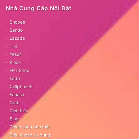
Nhà Cung Cấp Nổi Bật
Shopee
Sendo
Lazada
Tiki
Yes24
Klook
FPT Shop
Fado
CellphoneS
Fahasa
Grab
Giới thiệu
Blog
Chính sách bảo mật
Điều khoản sử dụng