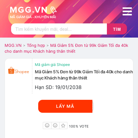
TÌM
MGG.VN
Tổng hợp
Mã Giảm 5% Đơn từ 99k Giảm Tối đa 40k
>
>
cho danh mục Khách hàng thân thiết
Mã giảm giá Shopee
Mã Giảm 5% Đơn từ 99k Giảm Tối đa 40k cho danh
mục Khách hàng thân thiết
Hạn SD: 19/01/2038
WSDC2801
LẤY MÃ
100% VOTE