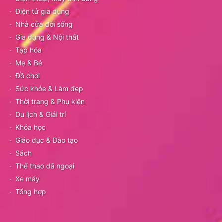
Điện tử gia dụng
Nhà cửa đời sống
Gia dụng & Nội thất
Tạp hóa
Mẹ & Bé
Đồ chơi
Sức khỏe & Làm đẹp
Thời trang & Phụ kiện
Du lịch & Giải trí
Khóa học
Giáo dục & Đào tạo
Sách
Thể thao dã ngoại
Xe máy
Tổng hợp