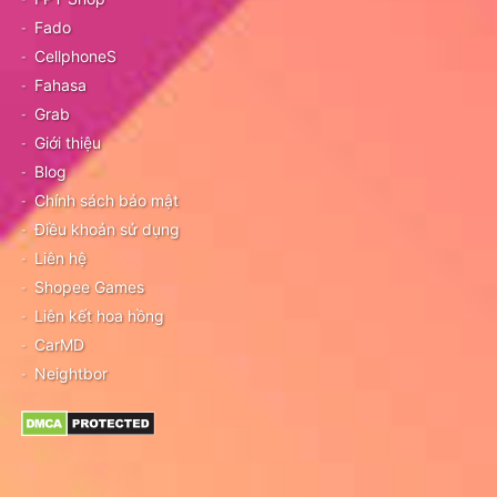
Fado
CellphoneS
Fahasa
Grab
Giới thiệu
Blog
Chính sách bảo mật
Điều khoản sử dụng
Liên hệ
Shopee Games
Liên kết hoa hồng
CarMD
Neightbor