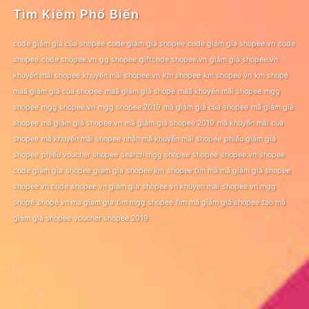
Tìm Kiếm Phổ Biến
code giảm giá của shopee
code giảm giá shopee
code giảm giá shopee.vn
code
shopee
code shopee.vn
gg shopee
giftcode shopee.vn
giảm giá shopee.vn
khuyến mãi shopee
khuyến mãi shopee.vn
km shopee
km shopee vn
km shopê
maã giảm giá của shopee
maã giảm giá shopê
maã khuyến mãi shopee
mgg
shopee
mgg shopee.vn
mgg shopee 2019
mã giảm giá của shopee
mã giảm giá
shopee
mã giảm giá shopee.vn
mã giảm giá shopee 2019
mã khuyến mãi của
shopee
mã khuyến mãi shopee
nhận mã khuyến mãi shopee
phiếu giảm giá
shopee
phiếu voucher shopee
search mgg shopee
shopee
shopee.vn
shopee
code giam gia
shopee giam gia
shopee km
shopee tìm mã mã giảm giá shopee
shopee vn code
shopee vn giam gia
shopee vn khuyen mai
shopee vn mgg
shopê
shopê vn ma giam gia
tìm mgg shopee
tìm mã giảm giá shopee
tạo mã
giảm giá shopee
voucher shopee 2019