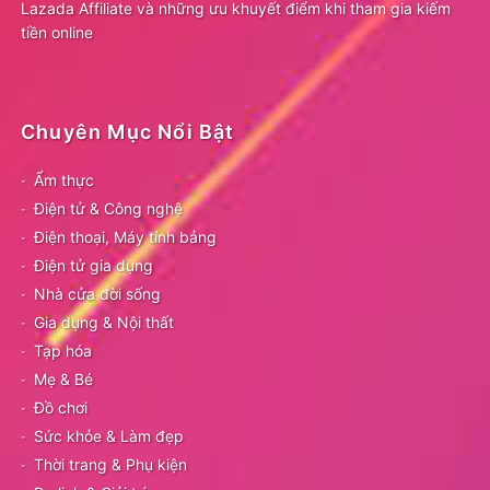
Lazada Affiliate và những ưu khuyết điểm khi tham gia kiếm
tiền online
Chuyên Mục Nổi Bật
Ẩm thực
Điện tử & Công nghệ
Điện thoại, Máy tính bảng
Điện tử gia dụng
Nhà cửa đời sống
Gia dụng & Nội thất
Tạp hóa
Mẹ & Bé
Đồ chơi
Sức khỏe & Làm đẹp
Thời trang & Phụ kiện