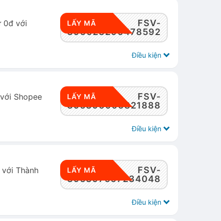
FSV-
 0đ với
LẤY MÃ
396023290478592
Điều kiện
FSV-
 với Shopee
LẤY MÃ
395396006821888
Điều kiện
FSV-
 với Thành
LẤY MÃ
395397567234048
Điều kiện