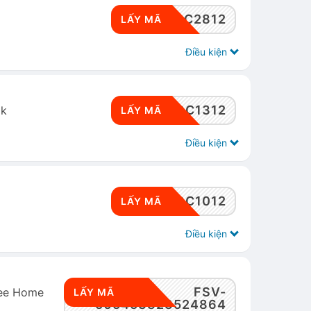
RWSDC2812
LẤY MÃ
Điều kiện
RWSDC1312
0k
LẤY MÃ
Điều kiện
RWSDC1012
LẤY MÃ
Điều kiện
FSV-
pee Home
LẤY MÃ
505453823524864