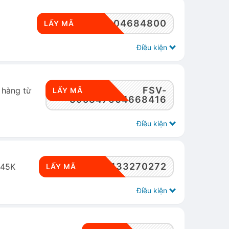
FSV-395347604684800
LẤY MÃ
Điều kiện
FSV-
 hàng từ
LẤY MÃ
395347604668416
Điều kiện
FSV-395349433270272
 45K
LẤY MÃ
Điều kiện