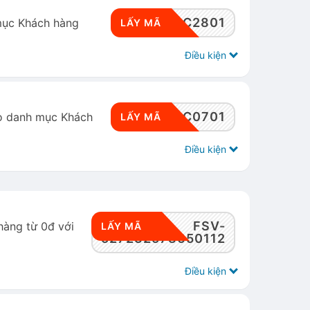
RWSDC2801
mục Khách hàng
LẤY MÃ
Điều kiện
RWSDC0701
o danh mục Khách
LẤY MÃ
Điều kiện
FSV-
hàng từ 0đ với
LẤY MÃ
527232578650112
Điều kiện