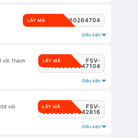
FSV-439508760264704
LẤY MÃ
Điều kiện
FSV-
đ với Thành
LẤY MÃ
414833696047104
Điều kiện
FSV-
 0đ với
LẤY MÃ
396023307042816
Điều kiện