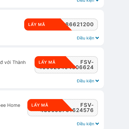
Điều kiện
FSV-461811686621200
LẤY MÃ
Điều kiện
FSV-
đ với Thành
LẤY MÃ
436620404506624
Điều kiện
FSV-
opee Home
LẤY MÃ
439508761624576
Điều kiện