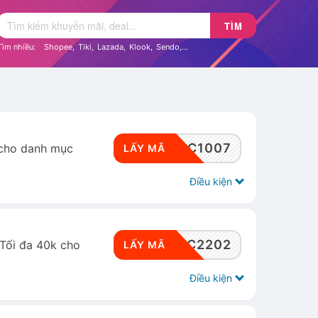
TÌM
Tìm nhiều:
Shopee
,
Tiki
,
Lazada
,
Klook
,
Sendo
,...
RWSDC1007
 cho danh mục
LẤY MÃ
Điều kiện
RWSDC2202
Tối đa 40k cho
LẤY MÃ
Điều kiện