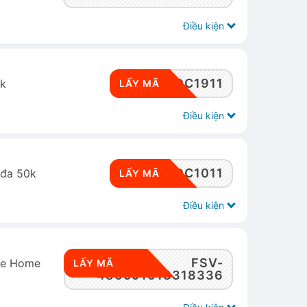
Điều kiện
RWSDC1911
0k
LẤY MÃ
Điều kiện
RWSDC1011
 đa 50k
LẤY MÃ
Điều kiện
FSV-
pee Home
LẤY MÃ
486591618318336