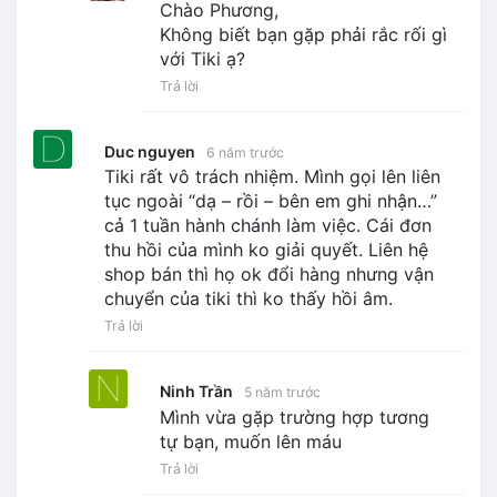
Chào Phương,
Không biết bạn gặp phải rắc rối gì
với Tiki ạ?
Trả lời
Duc nguyen
6 năm trước
Tiki rất vô trách nhiệm. Mình gọi lên liên
tục ngoài “dạ – rồi – bên em ghi nhận…”
cả 1 tuần hành chánh làm việc. Cái đơn
thu hồi của mình ko giải quyết. Liên hệ
shop bán thì họ ok đổi hàng nhưng vận
chuyển của tiki thì ko thấy hồi âm.
Trả lời
Ninh Trần
5 năm trước
Mình vừa gặp trường hợp tương
tự bạn, muốn lên máu
Trả lời