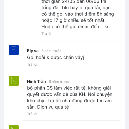
thời gian 24/05 đến 06/06 thì
tổng đài Tiki hay bị quá tải, bạn
có thể gọi vào thời điểm 8h sáng
hoặc 17 giờ chiều sẽ tốt nhất.
Hoặc có thể gửi email đến Tiki.
Trả lời
Ely sa
5 năm trước
Gọi hoài k được chán vâyj
Trả lời
Ninh Trần
5 năm trước
bộ phận CS làm việc rất tệ, không giải
quyết được vấn đề của KH. Nói chuyện
khó chịu, trả lời như đang được thu âm
sẵn. Dịch vụ quá tệ
Trả lời