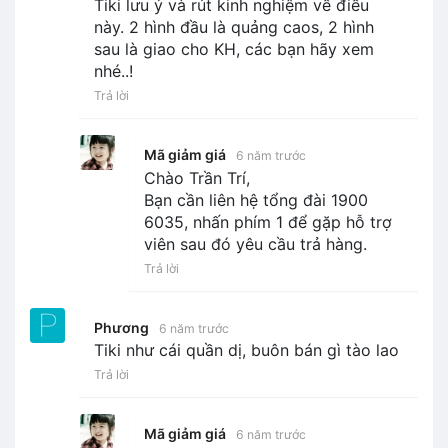
Tiki lưu ý và rút kinh nghiệm về điều
này. 2 hình đầu là quảng caos, 2 hình
sau là giao cho KH, các bạn hãy xem
nhé..!
Trả lời
Mã giảm giá
6 năm trước
Chào Trần Trí,
Bạn cần liên hệ tổng đài 1900
6035, nhấn phím 1 để gặp hỗ trợ
viên sau đó yêu cầu trả hàng.
Trả lời
Phương
6 năm trước
Tiki như cái quần dị, buôn bán gì tào lao
Trả lời
Mã giảm giá
6 năm trước