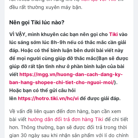
đều rất thường xuyên máy bận.
Nên gọi Tiki lúc nào?
VÌ VẬY, mình khuyên các bạn nên gọi cho
Tiki
vào
lúc sáng sớm lúc 8h-9h nếu có thắc mắc cần giải
đáp. Hoặc có thể bình luận bên dưới bài viết này
để mọi người cùng giúp đỡ thắc mắc(Bạn sẽ được
giúp đỡ rất tận tình như ở phần bình luận của bài
viết
https://mgg.vn/huong-dan-cach-dang-ky-
ban-hang-shopee-chi-tiet-cho-nguoi-moi/
).
Hoặc bạn có thể gửi câu hỏi
lên
https://hotro.tiki.vn/hc/vi
để được giải đáp.
Về vấn đề liên quan đến đơn hàng, bạn cần xem
bài viết
hướng dẫn đổi trả đơn hàng Tiki
để chi tiết
hơn. Thông thường, bạn sẽ được đổi trả trong thời
gian 30 ngày sau khi nhận sản phẩm với lí do chính