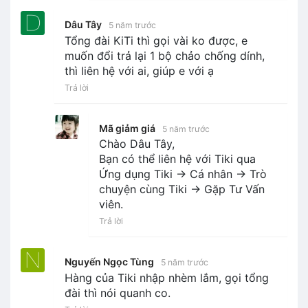
Dâu Tây
5 năm trước
Tổng đài KiTi thì gọi vài ko được, e
muốn đổi trả lại 1 bộ chảo chống dính,
thì liên hệ với ai, giúp e với ạ
Trả lời
Mã giảm giá
5 năm trước
Chào Dâu Tây,
Bạn có thể liên hệ với Tiki qua
Ứng dụng Tiki -> Cá nhân -> Trò
chuyện cùng Tiki -> Gặp Tư Vấn
viên.
Trả lời
Nguyến Ngọc Tùng
5 năm trước
Hàng của Tiki nhập nhèm lắm, gọi tổng
đài thì nói quanh co.