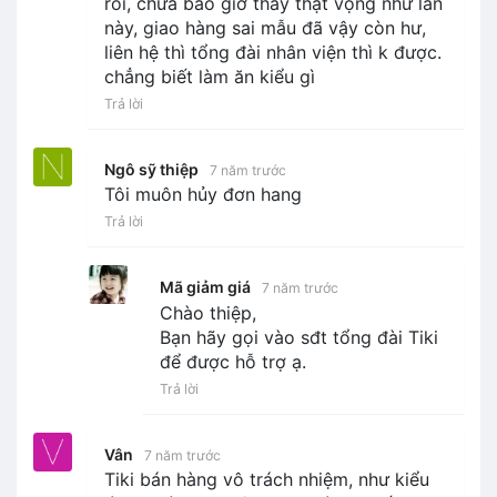
rồi, chưa bao giờ thấy thật vọng như lần
này, giao hàng sai mẫu đã vậy còn hư,
liên hệ thì tổng đài nhân viện thì k được.
chẳng biết làm ăn kiểu gì
Trả lời
Ngô sỹ thiệp
7 năm trước
Tôi muôn hủy đơn hang
Trả lời
Mã giảm giá
7 năm trước
Chào thiệp,
Bạn hãy gọi vào sđt tổng đài Tiki
để được hỗ trợ ạ.
Trả lời
Vân
7 năm trước
Tiki bán hàng vô trách nhiệm, như kiểu