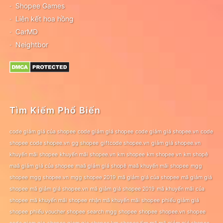
Shopee Games
Liên kết hoa hồng
CarMD
Neightbor
Tìm Kiếm Phổ Biến
code giảm giá của shopee
code giảm giá shopee
code giảm giá shopee.vn
code
shopee
code shopee.vn
gg shopee
giftcode shopee.vn
giảm giá shopee.vn
khuyến mãi shopee
khuyến mãi shopee.vn
km shopee
km shopee vn
km shopê
maã giảm giá của shopee
maã giảm giá shopê
maã khuyến mãi shopee
mgg
shopee
mgg shopee.vn
mgg shopee 2019
mã giảm giá của shopee
mã giảm giá
shopee
mã giảm giá shopee.vn
mã giảm giá shopee 2019
mã khuyến mãi của
shopee
mã khuyến mãi shopee
nhận mã khuyến mãi shopee
phiếu giảm giá
shopee
phiếu voucher shopee
search mgg shopee
shopee
shopee.vn
shopee