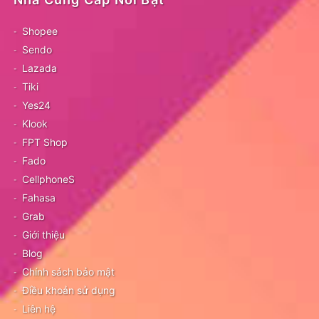
Shopee
Sendo
Lazada
Tiki
Yes24
Klook
FPT Shop
Fado
CellphoneS
Fahasa
Grab
Giới thiệu
Blog
Chính sách bảo mật
Điều khoản sử dụng
Liên hệ