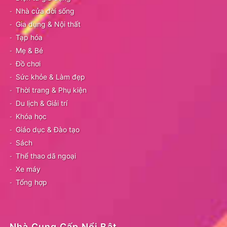
Nhà cửa đời sống
Gia dụng & Nội thất
Tạp hóa
Mẹ & Bé
Đồ chơi
Sức khỏe & Làm đẹp
Thời trang & Phụ kiện
Du lịch & Giải trí
Khóa học
Giáo dục & Đào tạo
Sách
Thể thao dã ngoại
Xe máy
Tổng hợp
Nhà Cung Cấp Nổi Bật