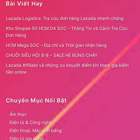
Bài Viết Hay
Lazada Logistics: Tra cứu đơn hàng Lazada nhanh chóng
Kho Shopee 50 HCM D4 SOC – Thông Tin và Cách Tra Cứu
Đơn Hàng
HCM Mega SOC – Địa chỉ và Thời gian nhận hàng
CHUỖI SIÊU HỘI 8-8 – SALE HÈ BÙNG CHÁY
Lazada Affiliate và những ưu khuyết điểm khi tham gia kiếm
tiền online
Chuyên Mục Nổi Bật
Ẩm thực
Điện tử & Công nghệ
Điện thoại, Máy tính bảng
Điện tử gia dụng