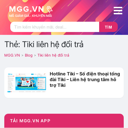
TÌM
Thẻ: Tiki liên hệ đổi trả
MGG.VN
Blog
Tiki liên hệ đổi trả
>
>
Hotline Tiki – Số điện thoại tổng
đài Tiki – Liên hệ trung tâm hỗ
trợ Tiki
TẢI MGG.VN APP