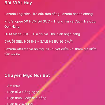
Bài Viết Hay
Lazada Logistics: Tra cứu đơn hàng Lazada nhanh chóng
Kho Shopee 50 HCM D4 SOC – Thông Tin và Cách Tra Cứu
Đơn Hàng
HCM Mega SOC – Địa chỉ và Thời gian nhận hàng
CHUỖI SIÊU HỘI 8-8 – SALE HÈ BÙNG CHÁY
Lazada Affiliate và những ưu khuyết điểm khi tham gia kiếm
tiền online
Chuyên Mục Nổi Bật
Ẩm thực
Điện tử & Công nghệ
Điện thoại, Máy tính bảng
Điện tử gia dụng