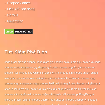
Shopee Games
Liên kết hoa hồng
CarMD
Neightbor
Tìm Kiếm Phổ Biến
code giảm giá của shopee
code giảm giá shopee
code giảm giá shopee.vn
code
shopee
code shopee.vn
gg shopee
giftcode shopee.vn
giảm giá shopee.vn
khuyến mãi shopee
khuyến mãi shopee.vn
km shopee
km shopee vn
km shopê
maã giảm giá của shopee
maã giảm giá shopê
maã khuyến mãi shopee
mgg
shopee
mgg shopee.vn
mgg shopee 2019
mã giảm giá của shopee
mã giảm giá
shopee
mã giảm giá shopee.vn
mã giảm giá shopee 2019
mã khuyến mãi của
shopee
mã khuyến mãi shopee
nhận mã khuyến mãi shopee
phiếu giảm giá
shopee
phiếu voucher shopee
search mgg shopee
shopee
shopee.vn
shopee