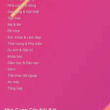
Nhà cửa đời sống
Gia dụng & Nội thất
Tạp hóa
Mẹ & Bé
Đồ chơi
Sức khỏe & Làm đẹp
Thời trang & Phụ kiện
Du lịch & Giải trí
Khóa học
Giáo dục & Đào tạo
Sách
Thể thao dã ngoại
Xe máy
Tổng hợp
Nhà Cung Cấp Nổi Bật