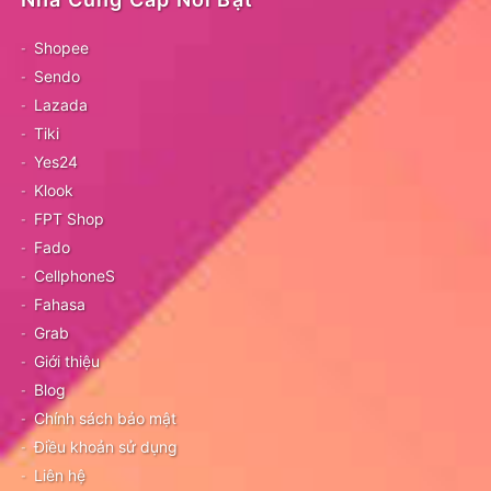
Shopee
Sendo
Lazada
Tiki
Yes24
Klook
FPT Shop
Fado
CellphoneS
Fahasa
Grab
Giới thiệu
Blog
Chính sách bảo mật
Điều khoản sử dụng
Liên hệ