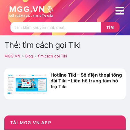
TÌM
Thẻ: tìm cách gọi Tiki
MGG.VN
Blog
tìm cách gọi Tiki
>
>
Hotline Tiki – Số điện thoại tổng
đài Tiki – Liên hệ trung tâm hỗ
trợ Tiki
TẢI MGG.VN APP