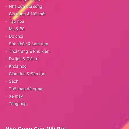
Nhà cửa đời sống
Gia dụng & Nội thất
Tạp hóa
Mẹ & Bé
Đồ chơi
Sức khỏe & Làm đẹp
Thời trang & Phụ kiện
Du lịch & Giải trí
Khóa học
Giáo dục & Đào tạo
Sách
Thể thao dã ngoại
Xe máy
Tổng hợp
Nhà Cung Cấp Nổi Bật