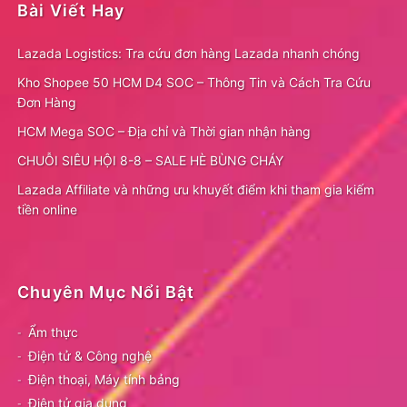
Bài Viết Hay
Lazada Logistics: Tra cứu đơn hàng Lazada nhanh chóng
Kho Shopee 50 HCM D4 SOC – Thông Tin và Cách Tra Cứu
Đơn Hàng
HCM Mega SOC – Địa chỉ và Thời gian nhận hàng
CHUỖI SIÊU HỘI 8-8 – SALE HÈ BÙNG CHÁY
Lazada Affiliate và những ưu khuyết điểm khi tham gia kiếm
tiền online
Chuyên Mục Nổi Bật
Ẩm thực
Điện tử & Công nghệ
Điện thoại, Máy tính bảng
Điện tử gia dụng