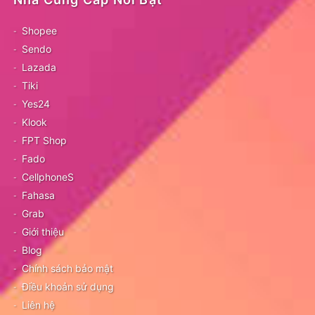
Shopee
Sendo
Lazada
Tiki
Yes24
Klook
FPT Shop
Fado
CellphoneS
Fahasa
Grab
Giới thiệu
Blog
Chính sách bảo mật
Điều khoản sử dụng
Liên hệ