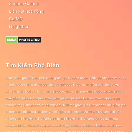
Shopee Games
Liên kết hoa hồng
CarMD
Neightbor
Tìm Kiếm Phổ Biến
code giảm giá của shopee
code giảm giá shopee
code giảm giá shopee.vn
code
shopee
code shopee.vn
gg shopee
giftcode shopee.vn
giảm giá shopee.vn
khuyến mãi shopee
khuyến mãi shopee.vn
km shopee
km shopee vn
km shopê
maã giảm giá của shopee
maã giảm giá shopê
maã khuyến mãi shopee
mgg
shopee
mgg shopee.vn
mgg shopee 2019
mã giảm giá của shopee
mã giảm giá
shopee
mã giảm giá shopee.vn
mã giảm giá shopee 2019
mã khuyến mãi của
shopee
mã khuyến mãi shopee
nhận mã khuyến mãi shopee
phiếu giảm giá
shopee
phiếu voucher shopee
search mgg shopee
shopee
shopee.vn
shopee