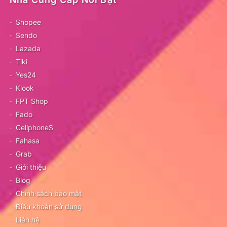
Shopee
Sendo
Lazada
Tiki
Yes24
Klook
FPT Shop
Fado
CellphoneS
Fahasa
Grab
Giới thiệu
Blog
Chính sách bảo mật
Điều khoản sử dụng
Liên hệ