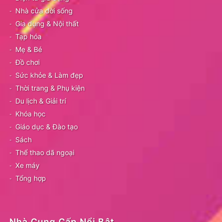
Nhà cửa đời sống
Gia dụng & Nội thất
Tạp hóa
Mẹ & Bé
Đồ chơi
Sức khỏe & Làm đẹp
Thời trang & Phụ kiện
Du lịch & Giải trí
Khóa học
Giáo dục & Đào tạo
Sách
Thể thao dã ngoại
Xe máy
Tổng hợp
Nhà Cung Cấp Nổi Bật