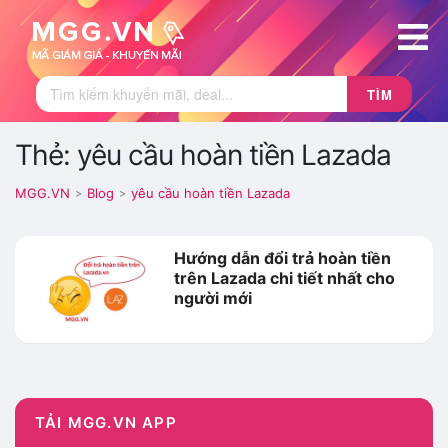
TÌM
Thẻ: yêu cầu hoàn tiền Lazada
MGG.VN
Blog
yêu cầu hoàn tiền Lazada
>
>
Hướng dẫn đổi trả hoàn tiền
trên Lazada chi tiết nhất cho
người mới
TẢI MGG.VN APP