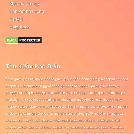
Shopee Games
Liên kết hoa hồng
CarMD
Neightbor
Tìm Kiếm Phổ Biến
code giảm giá của shopee
code giảm giá shopee
code giảm giá shopee.vn
code
shopee
code shopee.vn
gg shopee
giftcode shopee.vn
giảm giá shopee.vn
khuyến mãi shopee
khuyến mãi shopee.vn
km shopee
km shopee vn
km shopê
maã giảm giá của shopee
maã giảm giá shopê
maã khuyến mãi shopee
mgg
shopee
mgg shopee.vn
mgg shopee 2019
mã giảm giá của shopee
mã giảm giá
shopee
mã giảm giá shopee.vn
mã giảm giá shopee 2019
mã khuyến mãi của
shopee
mã khuyến mãi shopee
nhận mã khuyến mãi shopee
phiếu giảm giá
shopee
phiếu voucher shopee
search mgg shopee
shopee
shopee.vn
shopee