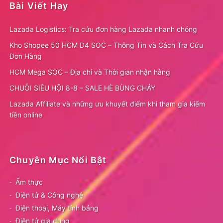
Bài Viết Hay
Lazada Logistics: Tra cứu đơn hàng Lazada nhanh chóng
Kho Shopee 50 HCM D4 SOC – Thông Tin và Cách Tra Cứu
Đơn Hàng
HCM Mega SOC – Địa chỉ và Thời gian nhận hàng
CHUỖI SIÊU HỘI 8-8 – SALE HÈ BÙNG CHÁY
Lazada Affiliate và những ưu khuyết điểm khi tham gia kiếm
tiền online
Chuyên Mục Nổi Bật
Ẩm thực
Điện tử & Công nghệ
Điện thoại, Máy tính bảng
Điện tử gia dụng