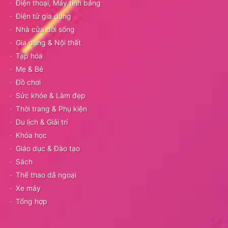
Điện thoại, Máy tính bảng
Điện tử gia dụng
Nhà cửa đời sống
Gia dụng & Nội thất
Tạp hóa
Mẹ & Bé
Đồ chơi
Sức khỏe & Làm đẹp
Thời trang & Phụ kiện
Du lịch & Giải trí
Khóa học
Giáo dục & Đào tạo
Sách
Thể thao dã ngoại
Xe máy
Tổng hợp