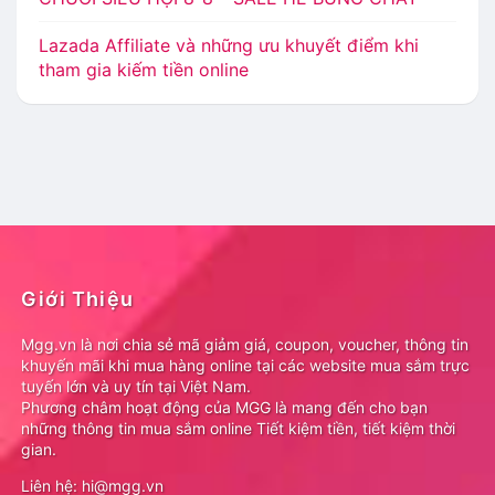
Lazada Affiliate và những ưu khuyết điểm khi
tham gia kiếm tiền online
Giới Thiệu
Mgg.vn là nơi chia sẻ mã giảm giá, coupon, voucher, thông tin
khuyến mãi khi mua hàng online tại các website mua sắm trực
tuyến lớn và uy tín tại Việt Nam.
Phương châm hoạt động của MGG là mang đến cho bạn
những thông tin mua sắm online Tiết kiệm tiền, tiết kiệm thời
gian.
Liên hệ: hi@mgg.vn