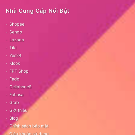
Nhà Cung Cấp Nổi Bật
Shopee
Sendo
Lazada
Tiki
Yes24
Klook
FPT Shop
Fado
CellphoneS
Fahasa
Grab
Giới thiệu
Blog
Chính sách bảo mật
Điều khoản sử dụng