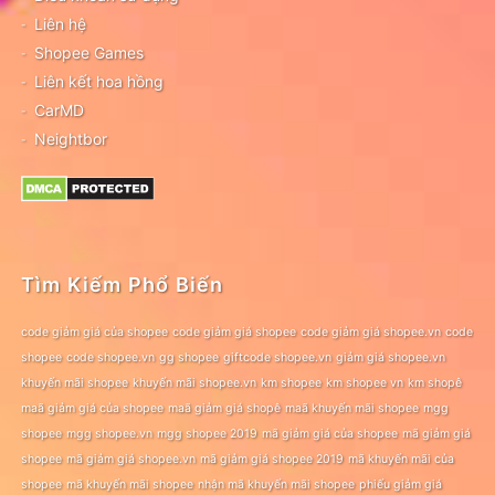
Liên hệ
Shopee Games
Liên kết hoa hồng
CarMD
Neightbor
Tìm Kiếm Phổ Biến
code giảm giá của shopee
code giảm giá shopee
code giảm giá shopee.vn
code
shopee
code shopee.vn
gg shopee
giftcode shopee.vn
giảm giá shopee.vn
khuyến mãi shopee
khuyến mãi shopee.vn
km shopee
km shopee vn
km shopê
maã giảm giá của shopee
maã giảm giá shopê
maã khuyến mãi shopee
mgg
shopee
mgg shopee.vn
mgg shopee 2019
mã giảm giá của shopee
mã giảm giá
shopee
mã giảm giá shopee.vn
mã giảm giá shopee 2019
mã khuyến mãi của
shopee
mã khuyến mãi shopee
nhận mã khuyến mãi shopee
phiếu giảm giá