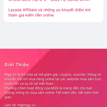
Lazada Affiliate và những ưu khuyết điểm khi
tham gia kiếm tiền online
Giới Thiệu
Mgg.vn là nơi chia sẻ mã giảm giá, coupon, voucher, thông tin
khuyến mãi khi mua hàng online tại các website mua sắm trực
tuyến lớn và uy tín tại Việt Nam.
Phương châm hoạt động của MGG là mang đến cho bạn
những thông tin mua sắm online Tiết kiệm tiền, tiết kiệm thời
gian.
Liên hệ: hi@mgg.vn