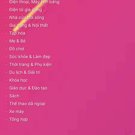
Điện thoại, Máy tính bảng
Điện tử gia dụng
Nhà cửa đời sống
Gia dụng & Nội thất
Tạp hóa
Mẹ & Bé
Đồ chơi
Sức khỏe & Làm đẹp
Thời trang & Phụ kiện
Du lịch & Giải trí
Khóa học
Giáo dục & Đào tạo
Sách
Thể thao dã ngoại
Xe máy
Tổng hợp