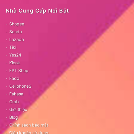
Nhà Cung Cấp Nổi Bật
Shopee
Sendo
Lazada
Tiki
Yes24
Klook
FPT Shop
Fado
CellphoneS
Fahasa
Grab
Giới thiệu
Blog
Chính sách bảo mật
Điều khoản sử dụng