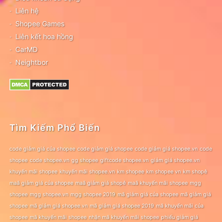
Liên hệ
Shopee Games
Liên kết hoa hồng
CarMD
Neightbor
Tìm Kiếm Phổ Biến
code giảm giá của shopee
code giảm giá shopee
code giảm giá shopee.vn
code
shopee
code shopee.vn
gg shopee
giftcode shopee.vn
giảm giá shopee.vn
khuyến mãi shopee
khuyến mãi shopee.vn
km shopee
km shopee vn
km shopê
maã giảm giá của shopee
maã giảm giá shopê
maã khuyến mãi shopee
mgg
shopee
mgg shopee.vn
mgg shopee 2019
mã giảm giá của shopee
mã giảm giá
shopee
mã giảm giá shopee.vn
mã giảm giá shopee 2019
mã khuyến mãi của
shopee
mã khuyến mãi shopee
nhận mã khuyến mãi shopee
phiếu giảm giá