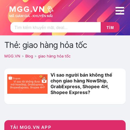
TÌM
Thẻ: giao hàng hỏa tốc
MGG.VN
Blog
giao hàng hỏa tốc
>
>
Vì sao người bán không thể
chọn giao hàng NowShip,
GrabExpress, Shopee 4H,
Shopee Express?
TẢI MGG.VN APP