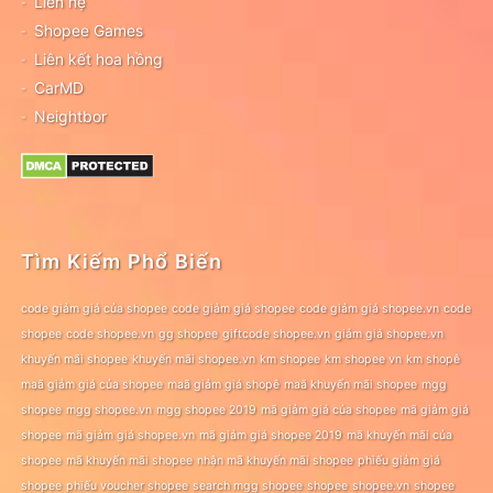
Liên hệ
Shopee Games
Liên kết hoa hồng
CarMD
Neightbor
Tìm Kiếm Phổ Biến
code giảm giá của shopee
code giảm giá shopee
code giảm giá shopee.vn
code
shopee
code shopee.vn
gg shopee
giftcode shopee.vn
giảm giá shopee.vn
khuyến mãi shopee
khuyến mãi shopee.vn
km shopee
km shopee vn
km shopê
maã giảm giá của shopee
maã giảm giá shopê
maã khuyến mãi shopee
mgg
shopee
mgg shopee.vn
mgg shopee 2019
mã giảm giá của shopee
mã giảm giá
shopee
mã giảm giá shopee.vn
mã giảm giá shopee 2019
mã khuyến mãi của
shopee
mã khuyến mãi shopee
nhận mã khuyến mãi shopee
phiếu giảm giá
shopee
phiếu voucher shopee
search mgg shopee
shopee
shopee.vn
shopee