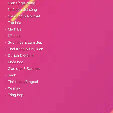
Điện tử gia dụng
Nhà cửa đời sống
Gia dụng & Nội thất
Tạp hóa
Mẹ & Bé
Đồ chơi
Sức khỏe & Làm đẹp
Thời trang & Phụ kiện
Du lịch & Giải trí
Khóa học
Giáo dục & Đào tạo
Sách
Thể thao dã ngoại
Xe máy
Tổng hợp