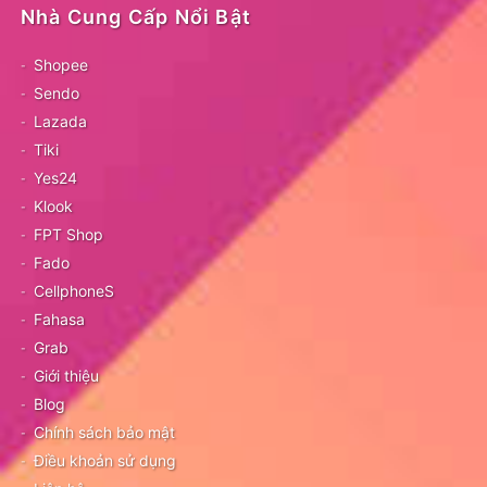
Nhà Cung Cấp Nổi Bật
Shopee
Sendo
Lazada
Tiki
Yes24
Klook
FPT Shop
Fado
CellphoneS
Fahasa
Grab
Giới thiệu
Blog
Chính sách bảo mật
Điều khoản sử dụng