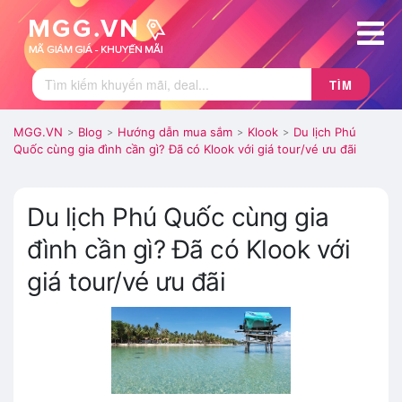
TÌM
MGG.VN
Blog
Hướng dẫn mua sắm
Klook
Du lịch Phú
>
>
>
>
Quốc cùng gia đình cần gì? Đã có Klook với giá tour/vé ưu đãi
Du lịch Phú Quốc cùng gia
đình cần gì? Đã có Klook với
giá tour/vé ưu đãi