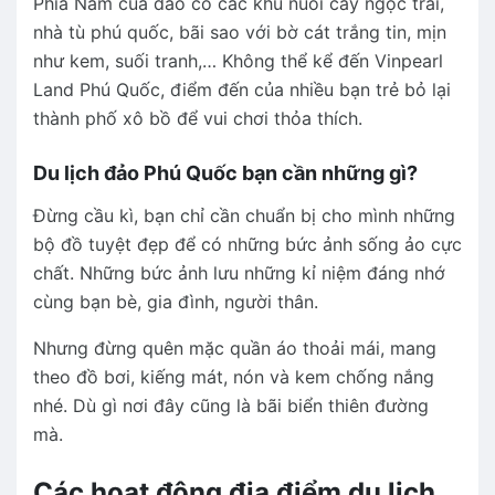
Phía Nam của đảo có các khu nuôi cấy ngọc trai,
nhà tù phú quốc, bãi sao với bờ cát trắng tin, mịn
như kem, suối tranh,… Không thể kể đến Vinpearl
Land Phú Quốc, điểm đến của nhiều bạn trẻ bỏ lại
thành phố xô bồ để vui chơi thỏa thích.
Du lịch đảo Phú Quốc bạn cần những gì?
Đừng cầu kì, bạn chỉ cần chuẩn bị cho mình những
bộ đồ tuyệt đẹp để có những bức ảnh sống ảo cực
chất. Những bức ảnh lưu những kỉ niệm đáng nhớ
cùng bạn bè, gia đình, người thân.
Nhưng đừng quên mặc quần áo thoải mái, mang
theo đồ bơi, kiếng mát, nón và kem chống nắng
nhé. Dù gì nơi đây cũng là bãi biển thiên đường
mà.
Các hoạt động địa điểm du lịch