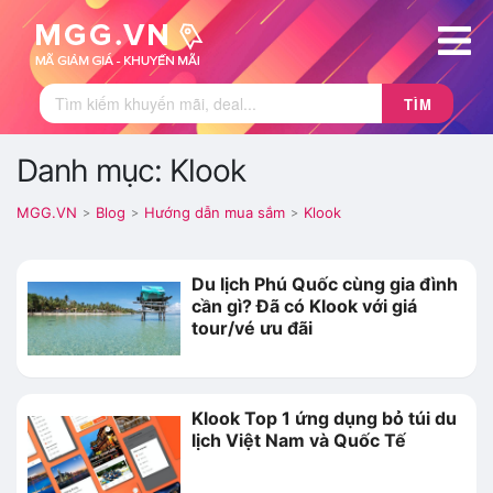
TÌM
Danh mục: Klook
MGG.VN
Blog
Hướng dẫn mua sắm
Klook
>
>
>
Du lịch Phú Quốc cùng gia đình
cần gì? Đã có Klook với giá
tour/vé ưu đãi
Klook Top 1 ứng dụng bỏ túi du
lịch Việt Nam và Quốc Tế