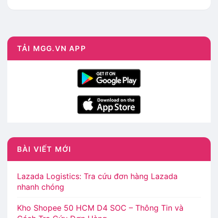
TẢI MGG.VN APP
BÀI VIẾT MỚI
Lazada Logistics: Tra cứu đơn hàng Lazada
nhanh chóng
Kho Shopee 50 HCM D4 SOC – Thông Tin và