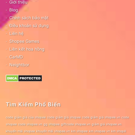
Giới thiệu
Blog
Chính sách bảo mật
Điều khoản sử dụng
Liên hệ
Shopee Games
Liên kết hoa hồng
CarMD
Neightbor
Tìm Kiếm Phổ Biến
code giảm giá của shopee
code giảm giá shopee
code giảm giá shopee.vn
code
shopee
code shopee.vn
gg shopee
giftcode shopee.vn
giảm giá shopee.vn
khuyến mãi shopee
khuyến mãi shopee.vn
km shopee
km shopee vn
km shopê