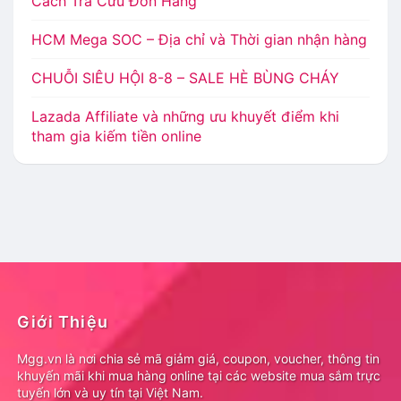
Cách Tra Cứu Đơn Hàng
HCM Mega SOC – Địa chỉ và Thời gian nhận hàng
CHUỖI SIÊU HỘI 8-8 – SALE HÈ BÙNG CHÁY
Lazada Affiliate và những ưu khuyết điểm khi
tham gia kiếm tiền online
Giới Thiệu
Mgg.vn là nơi chia sẻ mã giảm giá, coupon, voucher, thông tin
khuyến mãi khi mua hàng online tại các website mua sắm trực
tuyến lớn và uy tín tại Việt Nam.