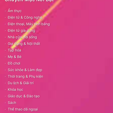
Ẩm thực
Điện tử & Công nghệ
Điện thoại, Máy tính bảng
Điện tử gia dụng
Nhà cửa đời sống
Gia dụng & Nội thất
Tạp hóa
Mẹ & Bé
Đồ chơi
Sức khỏe & Làm đẹp
Thời trang & Phụ kiện
Du lịch & Giải trí
Khóa học
Giáo dục & Đào tạo
Sách
Thể thao dã ngoại