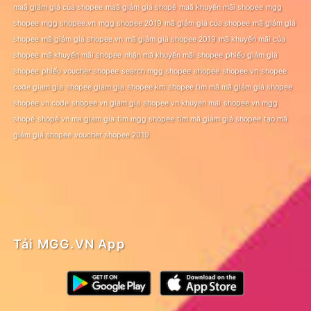
maã giảm giá của shopee
maã giảm giá shopê
maã khuyến mãi shopee
mgg
shopee
mgg shopee.vn
mgg shopee 2019
mã giảm giá của shopee
mã giảm giá
shopee
mã giảm giá shopee.vn
mã giảm giá shopee 2019
mã khuyến mãi của
shopee
mã khuyến mãi shopee
nhận mã khuyến mãi shopee
phiếu giảm giá
shopee
phiếu voucher shopee
search mgg shopee
shopee
shopee.vn
shopee
code giam gia
shopee giam gia
shopee km
shopee tìm mã mã giảm giá shopee
shopee vn code
shopee vn giam gia
shopee vn khuyen mai
shopee vn mgg
shopê
shopê vn ma giam gia
tìm mgg shopee
tìm mã giảm giá shopee
tạo mã
giảm giá shopee
voucher shopee 2019
Tải MGG.VN App