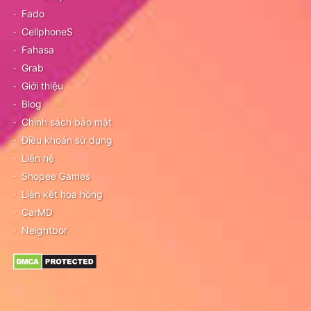
Fado
CellphoneS
Fahasa
Grab
Giới thiệu
Blog
Chính sách bảo mật
Điều khoản sử dụng
Liên hệ
Shopee Games
Liên kết hoa hồng
CarMD
Neightbor