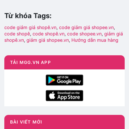
Từ khóa Tags:
code giảm giá shopê.vn
,
code giảm giá shopee.vn
,
code shopê
,
code shopê.vn
,
code shopee.vn
,
giảm giá
shopê.vn
,
giảm giá shopee.vn
,
Hướng dẫn mua hàng
Shopee Mall
,
khuyến mãi shopê.vn
,
khuyến mãi
shopee
,
khuyến mãi shopee.vn
,
mã giảm giá shopê
,
mã
giảm giá shopee
,
mã giảm giá Shopee Mall
,
ma giam
TẢI MGG.VN APP
gia shopee vn
,
mã khuyến mãi shopee
,
maã giảm giá
shopee
,
maã giảm giá shopee.vn
,
maã khuyến mãi
shopee
,
mgg shopê
,
mgg shopee
,
mgg shopee mall
,
mgg shopee vn
,
shopee
,
shopee khuyen mai
,
shopee
km
,
shopee ma giam gia
,
Shopee Mall
,
shopee mgg
,
shopee mgg vn
,
shopee vn ma giam gia
,
shopee.vn
BÀI VIẾT MỚI