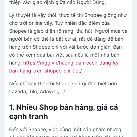
thiệp vào giao dịch giữa các Người Dùng.
Lý thuyết là vậy thôi, thực tế thì Shopee giống như
chợ trời online vậy. Tuy nhiên đặc điểm của
Shopee là giao diện rõ ràng, thu hút. Người mua và
người bán có thể là bất cứ ai, rất dễ dàng để bán
hàng trên Shopee chỉ với vài bước đơn giản. Bạn
có thể xem qua bài viết sau nếu là một nhà bán
hàng:
https://mgg.vn/huong-dan-cach-dang-ky-
ban-hang-tren-shopee-chi-tiet/
Nếu chỉ vậy thôi thì Shopee có gì đặc biệt hơn
Lazada, Tiki, Adayroi,…?
1. Nhiều Shop bán hàng, giá cả
cạnh tranh
Đến với Shopee, việc cùng một sản phẩm nhưng