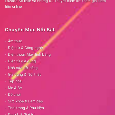
Lazada Affiliate và những ưu khuyết điểm khi tham gia kiếm
tiền online
Chuyên Mục Nổi Bật
Ẩm thực
Điện tử & Công nghệ
Điện thoại, Máy tính bảng
Điện tử gia dụng
Nhà cửa đời sống
Gia dụng & Nội thất
Tạp hóa
Mẹ & Bé
Đồ chơi
Sức khỏe & Làm đẹp
Thời trang & Phụ kiện
Du lịch & Giải trí