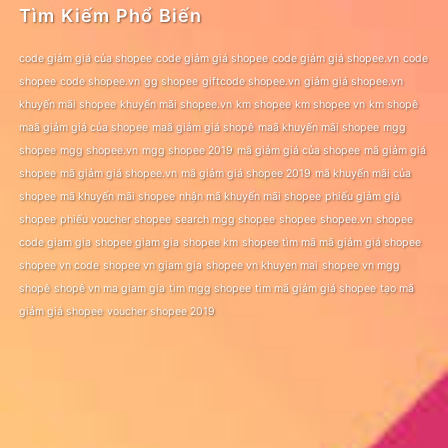
Tìm Kiếm Phổ Biến
code giảm giá của shopee
code giảm giá shopee
code giảm giá shopee.vn
code
shopee
code shopee.vn
gg shopee
giftcode shopee.vn
giảm giá shopee.vn
khuyến mãi shopee
khuyến mãi shopee.vn
km shopee
km shopee vn
km shopê
maã giảm giá của shopee
maã giảm giá shopê
maã khuyến mãi shopee
mgg
shopee
mgg shopee.vn
mgg shopee 2019
mã giảm giá của shopee
mã giảm giá
shopee
mã giảm giá shopee.vn
mã giảm giá shopee 2019
mã khuyến mãi của
shopee
mã khuyến mãi shopee
nhận mã khuyến mãi shopee
phiếu giảm giá
shopee
phiếu voucher shopee
search mgg shopee
shopee
shopee.vn
shopee
code giam gia
shopee giam gia
shopee km
shopee tìm mã mã giảm giá shopee
shopee vn code
shopee vn giam gia
shopee vn khuyen mai
shopee vn mgg
shopê
shopê vn ma giam gia
tìm mgg shopee
tìm mã giảm giá shopee
tạo mã
giảm giá shopee
voucher shopee 2019