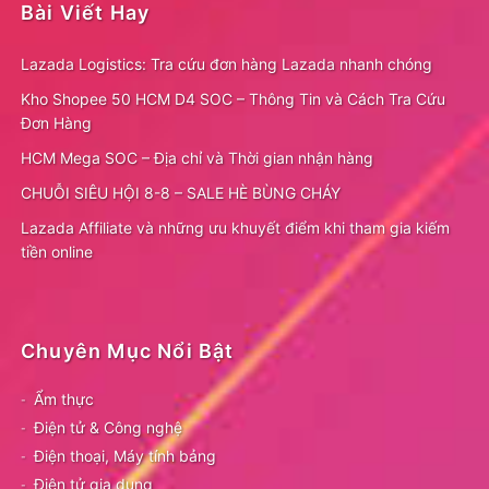
Bài Viết Hay
Lazada Logistics: Tra cứu đơn hàng Lazada nhanh chóng
Kho Shopee 50 HCM D4 SOC – Thông Tin và Cách Tra Cứu
Đơn Hàng
HCM Mega SOC – Địa chỉ và Thời gian nhận hàng
CHUỖI SIÊU HỘI 8-8 – SALE HÈ BÙNG CHÁY
Lazada Affiliate và những ưu khuyết điểm khi tham gia kiếm
tiền online
Chuyên Mục Nổi Bật
Ẩm thực
Điện tử & Công nghệ
Điện thoại, Máy tính bảng
Điện tử gia dụng