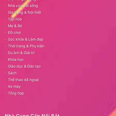
Nhà cửa đời sống
Gia dụng & Nội thất
Tạp hóa
Mẹ & Bé
Đồ chơi
Sức khỏe & Làm đẹp
Thời trang & Phụ kiện
Du lịch & Giải trí
Khóa học
Giáo dục & Đào tạo
Sách
Thể thao dã ngoại
Xe máy
Tổng hợp
Nhà Cung Cấp Nổi Bật