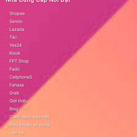
Shopee
Sendo
Lazada
Tiki
Yes24
Klook
FPT Shop
Fado
CellphoneS
Fahasa
Grab
Giới thiệu
Blog
Chính sách bảo mật
Điều khoản sử dụng
Liên hệ