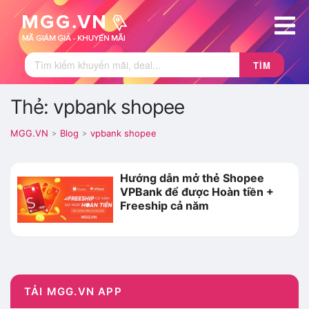
TÌM
Thẻ: vpbank shopee
MGG.VN
Blog
vpbank shopee
>
>
Hướng dẫn mở thẻ Shopee
VPBank để được Hoàn tiền +
Freeship cả năm
TẢI MGG.VN APP