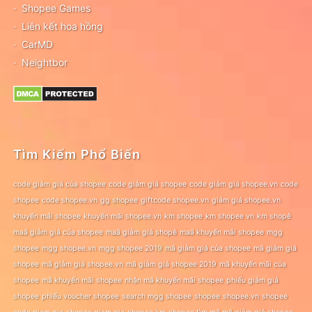
Shopee Games
Liên kết hoa hồng
CarMD
Neightbor
Tìm Kiếm Phổ Biến
code giảm giá của shopee
code giảm giá shopee
code giảm giá shopee.vn
code
shopee
code shopee.vn
gg shopee
giftcode shopee.vn
giảm giá shopee.vn
khuyến mãi shopee
khuyến mãi shopee.vn
km shopee
km shopee vn
km shopê
maã giảm giá của shopee
maã giảm giá shopê
maã khuyến mãi shopee
mgg
shopee
mgg shopee.vn
mgg shopee 2019
mã giảm giá của shopee
mã giảm giá
shopee
mã giảm giá shopee.vn
mã giảm giá shopee 2019
mã khuyến mãi của
shopee
mã khuyến mãi shopee
nhận mã khuyến mãi shopee
phiếu giảm giá
shopee
phiếu voucher shopee
search mgg shopee
shopee
shopee.vn
shopee