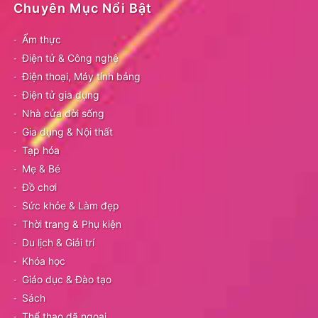
Chuyên Mục Nổi Bật
Ẩm thực
Điện tử & Công nghệ
Điện thoại, Máy tính bảng
Điện tử gia dụng
Nhà cửa đời sống
Gia dụng & Nội thất
Tạp hóa
Mẹ & Bé
Đồ chơi
Sức khỏe & Làm đẹp
Thời trang & Phụ kiện
Du lịch & Giải trí
Khóa học
Giáo dục & Đào tạo
Sách
Thể thao dã ngoại