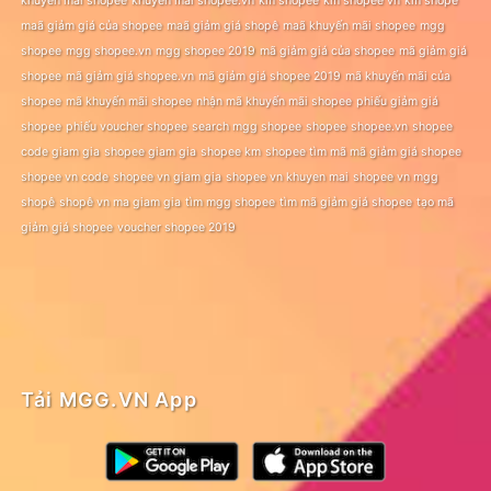
khuyến mãi shopee
khuyến mãi shopee.vn
km shopee
km shopee vn
km shopê
maã giảm giá của shopee
maã giảm giá shopê
maã khuyến mãi shopee
mgg
shopee
mgg shopee.vn
mgg shopee 2019
mã giảm giá của shopee
mã giảm giá
shopee
mã giảm giá shopee.vn
mã giảm giá shopee 2019
mã khuyến mãi của
shopee
mã khuyến mãi shopee
nhận mã khuyến mãi shopee
phiếu giảm giá
shopee
phiếu voucher shopee
search mgg shopee
shopee
shopee.vn
shopee
code giam gia
shopee giam gia
shopee km
shopee tìm mã mã giảm giá shopee
shopee vn code
shopee vn giam gia
shopee vn khuyen mai
shopee vn mgg
shopê
shopê vn ma giam gia
tìm mgg shopee
tìm mã giảm giá shopee
tạo mã
giảm giá shopee
voucher shopee 2019
Tải MGG.VN App