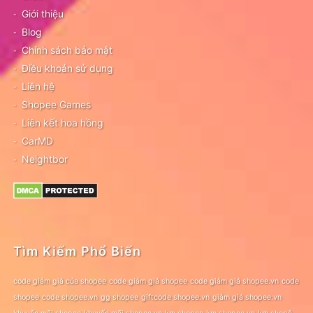
Giới thiệu
Blog
Chính sách bảo mật
Điều khoản sử dụng
Liên hệ
Shopee Games
Liên kết hoa hồng
CarMD
Neightbor
Tìm Kiếm Phổ Biến
code giảm giá của shopee
code giảm giá shopee
code giảm giá shopee.vn
code
shopee
code shopee.vn
gg shopee
giftcode shopee.vn
giảm giá shopee.vn