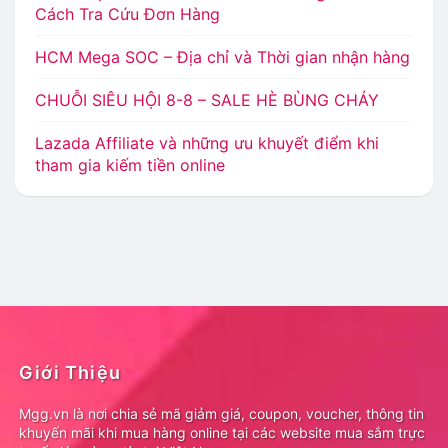
Cách Tra Cứu Đơn Hàng
HCM Mega SOC – Địa chỉ và Thời gian nhận hàng
CHUỖI SIÊU HỘI 8-8 – SALE HÈ BÙNG CHÁY
Lazada Affiliate và những ưu khuyết điểm khi
tham gia kiếm tiền online
Giới Thiệu
Mgg.vn là nơi chia sẻ mã giảm giá, coupon, voucher, thông tin
khuyến mãi khi mua hàng online tại các website mua sắm trực