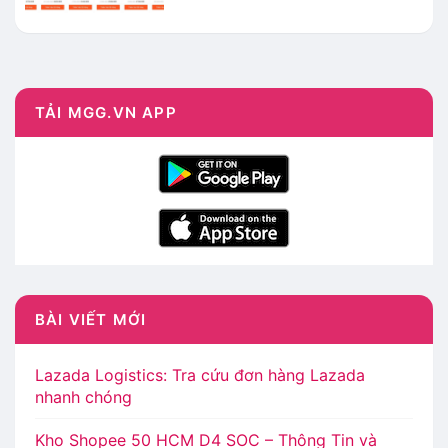
TẢI MGG.VN APP
BÀI VIẾT MỚI
Lazada Logistics: Tra cứu đơn hàng Lazada
nhanh chóng
Kho Shopee 50 HCM D4 SOC – Thông Tin và