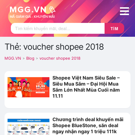
TÌM
Thẻ: voucher shopee 2018
MGG.VN
Blog
voucher shopee 2018
>
>
Shopee Việt Nam Siêu Sale –
Siêu Mua Sắm – Đại Hội Mua
Sắm Lớn Nhất Mùa Cuối năm
11.11
Chương trình deal khuyến mãi
Shopee BlueStone, săn deal
ngay nhận ngay 1 triệu 111k