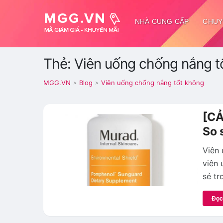
NHÀ CUNG CẤP
CHUY
Thẻ: Viên uống chống nắng t
MGG.VN
Blog
Viên uống chống nắng tốt không
>
>
[CẢ
So 
Viên 
viên 
sẻ tr
Đọc