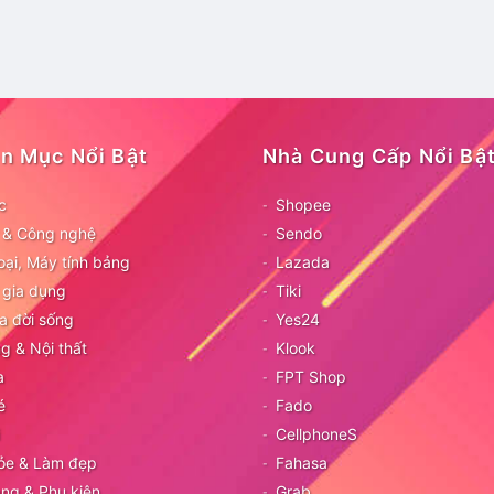
n Mục Nổi Bật
Nhà Cung Cấp Nổi Bậ
c
Shopee
ử & Công nghệ
Sendo
oại, Máy tính bảng
Lazada
 gia dụng
Tiki
a đời sống
Yes24
g & Nội thất
Klook
a
FPT Shop
é
Fado
CellphoneS
ỏe & Làm đẹp
Fahasa
ang & Phụ kiện
Grab