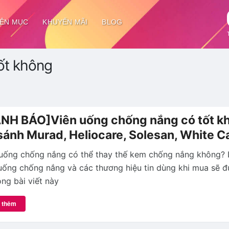
ÊN MỤC
KHUYẾN MÃI
BLOG
ốt không
NH BÁO]Viên uống chống nắng có tốt k
sánh Murad, Heliocare, Solesan, White C
uống chống nắng có thể thay thế kem chống nắng không? L
uống chống nắng và các thương hiệu tin dùng khi mua sẽ đ
ong bài viết này
 thêm