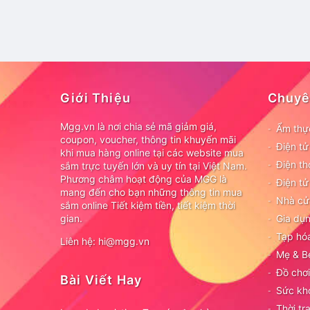
Giới Thiệu
Chuyê
Mgg.vn là nơi chia sẻ mã giảm giá,
Ẩm thự
coupon, voucher, thông tin khuyến mãi
Điện t
khi mua hàng online tại các website mua
Điện th
sắm trực tuyến lớn và uy tín tại Việt Nam.
Phương châm hoạt động của MGG là
Điện tử
mang đến cho bạn những thông tin mua
Nhà cử
sắm online Tiết kiệm tiền, tiết kiệm thời
gian.
Gia dụn
Tạp hó
Liên hệ: hi@mgg.vn
Mẹ & B
Đồ chơi
Bài Viết Hay
Sức kh
Thời tr