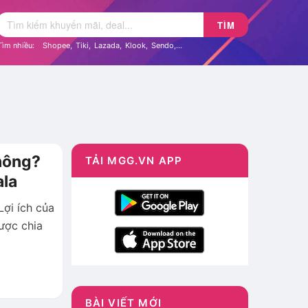
TÌM
Tìm nhiều:
Shopee
,
Tiki
,
Lazada
,
Klook
,
Sendo
,...
hông?
TẢI MGG.VN APP
ala
ợi ích của
ược chia
BÀI VIẾT MỚI