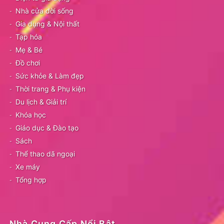
Nhà cửa đời sống
Gia dụng & Nội thất
Tạp hóa
Mẹ & Bé
Đồ chơi
Sức khỏe & Làm đẹp
Thời trang & Phụ kiện
Du lịch & Giải trí
Khóa học
Giáo dục & Đào tạo
Sách
Thể thao dã ngoại
Xe máy
Tổng hợp
Nhà Cung Cấp Nổi Bật