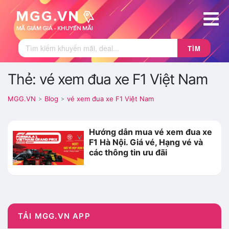
TÌM
Thẻ: vé xem đua xe F1 Việt Nam
MGG.VN
Blog
vé xem đua xe F1 Việt Nam
>
>
Hướng dẫn mua vé xem đua xe
F1 Hà Nội. Giá vé, Hạng vé và
các thông tin ưu đãi
TẢI MGG.VN APP