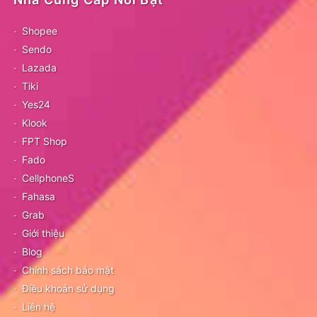
Shopee
Sendo
Lazada
Tiki
Yes24
Klook
FPT Shop
Fado
CellphoneS
Fahasa
Grab
Giới thiệu
Blog
Chính sách bảo mật
Điều khoản sử dụng
Liên hệ