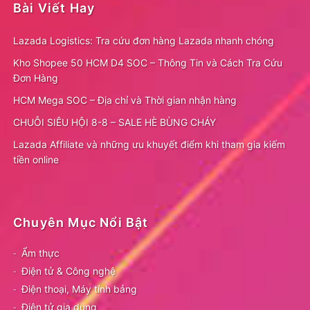
Bài Viết Hay
Lazada Logistics: Tra cứu đơn hàng Lazada nhanh chóng
Kho Shopee 50 HCM D4 SOC – Thông Tin và Cách Tra Cứu
Đơn Hàng
HCM Mega SOC – Địa chỉ và Thời gian nhận hàng
CHUỖI SIÊU HỘI 8-8 – SALE HÈ BÙNG CHÁY
Lazada Affiliate và những ưu khuyết điểm khi tham gia kiếm
tiền online
Chuyên Mục Nổi Bật
Ẩm thực
Điện tử & Công nghệ
Điện thoại, Máy tính bảng
Điện tử gia dụng