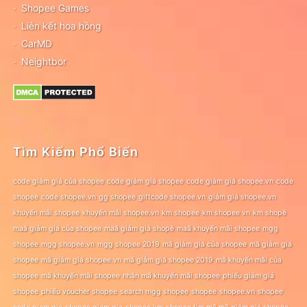
Shopee Games
Liên kết hoa hồng
CarMD
Neightbor
Tìm Kiếm Phổ Biến
code giảm giá của shopee
code giảm giá shopee
code giảm giá shopee.vn
code
shopee
code shopee.vn
gg shopee
giftcode shopee.vn
giảm giá shopee.vn
khuyến mãi shopee
khuyến mãi shopee.vn
km shopee
km shopee vn
km shopê
maã giảm giá của shopee
maã giảm giá shopê
maã khuyến mãi shopee
mgg
shopee
mgg shopee.vn
mgg shopee 2019
mã giảm giá của shopee
mã giảm giá
shopee
mã giảm giá shopee.vn
mã giảm giá shopee 2019
mã khuyến mãi của
shopee
mã khuyến mãi shopee
nhận mã khuyến mãi shopee
phiếu giảm giá
shopee
phiếu voucher shopee
search mgg shopee
shopee
shopee.vn
shopee