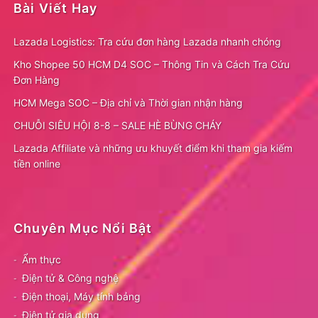
Bài Viết Hay
Lazada Logistics: Tra cứu đơn hàng Lazada nhanh chóng
Kho Shopee 50 HCM D4 SOC – Thông Tin và Cách Tra Cứu
Đơn Hàng
HCM Mega SOC – Địa chỉ và Thời gian nhận hàng
CHUỖI SIÊU HỘI 8-8 – SALE HÈ BÙNG CHÁY
Lazada Affiliate và những ưu khuyết điểm khi tham gia kiếm
tiền online
Chuyên Mục Nổi Bật
Ẩm thực
Điện tử & Công nghệ
Điện thoại, Máy tính bảng
Điện tử gia dụng