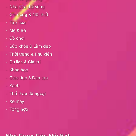
Nhà cửa đời sống
Gia dụng & Nội thất
Tạp hóa
Mẹ & Bé
Đồ chơi
Sức khỏe & Làm đẹp
Thời trang & Phụ kiện
Du lịch & Giải trí
Khóa học
Giáo dục & Đào tạo
Sách
Thể thao dã ngoại
Xe máy
Tổng hợp
Nhà Cung Cấp Nổi Bật