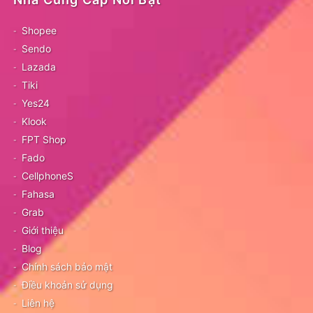
Shopee
Sendo
Lazada
Tiki
Yes24
Klook
FPT Shop
Fado
CellphoneS
Fahasa
Grab
Giới thiệu
Blog
Chính sách bảo mật
Điều khoản sử dụng
Liên hệ