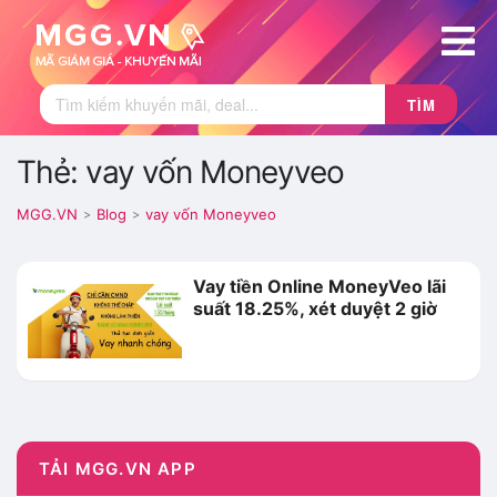
TÌM
Thẻ: vay vốn Moneyveo
MGG.VN
Blog
vay vốn Moneyveo
>
>
Vay tiền Online MoneyVeo lãi
suất 18.25%, xét duyệt 2 giờ
TẢI MGG.VN APP