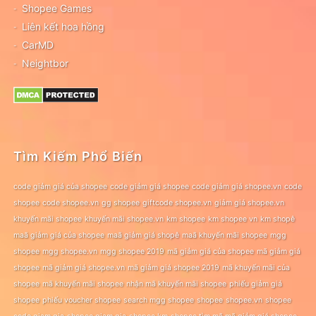
Shopee Games
Liên kết hoa hồng
CarMD
Neightbor
Tìm Kiếm Phổ Biến
code giảm giá của shopee
code giảm giá shopee
code giảm giá shopee.vn
code
shopee
code shopee.vn
gg shopee
giftcode shopee.vn
giảm giá shopee.vn
khuyến mãi shopee
khuyến mãi shopee.vn
km shopee
km shopee vn
km shopê
maã giảm giá của shopee
maã giảm giá shopê
maã khuyến mãi shopee
mgg
shopee
mgg shopee.vn
mgg shopee 2019
mã giảm giá của shopee
mã giảm giá
shopee
mã giảm giá shopee.vn
mã giảm giá shopee 2019
mã khuyến mãi của
shopee
mã khuyến mãi shopee
nhận mã khuyến mãi shopee
phiếu giảm giá
shopee
phiếu voucher shopee
search mgg shopee
shopee
shopee.vn
shopee