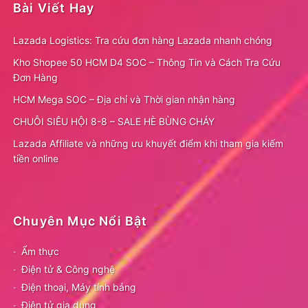
Bài Viết Hay
Lazada Logistics: Tra cứu đơn hàng Lazada nhanh chóng
Kho Shopee 50 HCM D4 SOC – Thông Tin và Cách Tra Cứu
Đơn Hàng
HCM Mega SOC – Địa chỉ và Thời gian nhận hàng
CHUỖI SIÊU HỘI 8-8 – SALE HÈ BÙNG CHÁY
Lazada Affiliate và những ưu khuyết điểm khi tham gia kiếm
tiền online
Chuyên Mục Nổi Bật
Ẩm thực
Điện tử & Công nghệ
Điện thoại, Máy tính bảng
Điện tử gia dụng