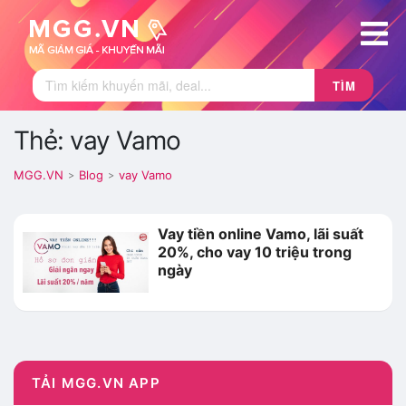
TÌM
Thẻ: vay Vamo
MGG.VN
Blog
vay Vamo
>
>
Vay tiền online Vamo, lãi suất
20%, cho vay 10 triệu trong
ngày
TẢI MGG.VN APP