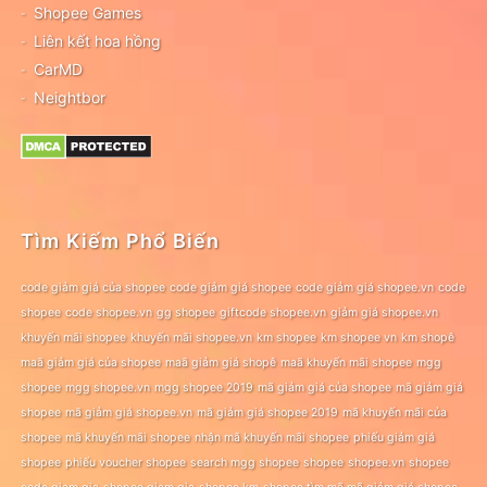
Shopee Games
Liên kết hoa hồng
CarMD
Neightbor
Tìm Kiếm Phổ Biến
code giảm giá của shopee
code giảm giá shopee
code giảm giá shopee.vn
code
shopee
code shopee.vn
gg shopee
giftcode shopee.vn
giảm giá shopee.vn
khuyến mãi shopee
khuyến mãi shopee.vn
km shopee
km shopee vn
km shopê
maã giảm giá của shopee
maã giảm giá shopê
maã khuyến mãi shopee
mgg
shopee
mgg shopee.vn
mgg shopee 2019
mã giảm giá của shopee
mã giảm giá
shopee
mã giảm giá shopee.vn
mã giảm giá shopee 2019
mã khuyến mãi của
shopee
mã khuyến mãi shopee
nhận mã khuyến mãi shopee
phiếu giảm giá
shopee
phiếu voucher shopee
search mgg shopee
shopee
shopee.vn
shopee