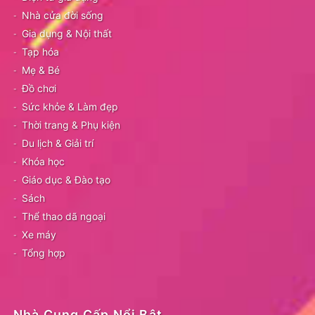
Nhà cửa đời sống
Gia dụng & Nội thất
Tạp hóa
Mẹ & Bé
Đồ chơi
Sức khỏe & Làm đẹp
Thời trang & Phụ kiện
Du lịch & Giải trí
Khóa học
Giáo dục & Đào tạo
Sách
Thể thao dã ngoại
Xe máy
Tổng hợp
Nhà Cung Cấp Nổi Bật