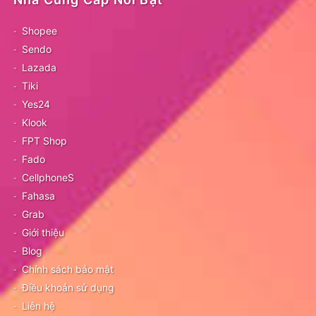
Shopee
Sendo
Lazada
Tiki
Yes24
Klook
FPT Shop
Fado
CellphoneS
Fahasa
Grab
Giới thiệu
Blog
Chính sách bảo mật
Điều khoản sử dụng
Liên hệ