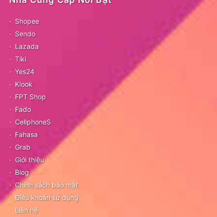
Shopee
Sendo
Lazada
Tiki
Yes24
Klook
FPT Shop
Fado
CellphoneS
Fahasa
Grab
Giới thiệu
Blog
Chính sách bảo mật
Điều khoản sử dụng
Liên hệ