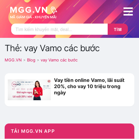
TÌM
Thẻ: vay Vamo các bước
MGG.VN
Blog
vay Vamo các bước
>
>
Vay tiền online Vamo, lãi suất
20%, cho vay 10 triệu trong
ngày
TẢI MGG.VN APP