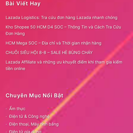
Bài Viết Hay
Lazada Logistics: Tra cứu đơn hàng Lazada nhanh chóng
Kho Shopee 50 HCM D4 SOC – Thông Tin và Cách Tra Cứu
Đơn Hàng
HCM Mega SOC – Địa chỉ và Thời gian nhận hàng
CHUỖI SIÊU HỘI 8-8 – SALE HÈ BÙNG CHÁY
Lazada Affiliate và những ưu khuyết điểm khi tham gia kiếm
tiền online
Chuyên Mục Nổi Bật
Ẩm thực
Điện tử & Công nghệ
Điện thoại, Máy tính bảng
Điện tử gia dụng