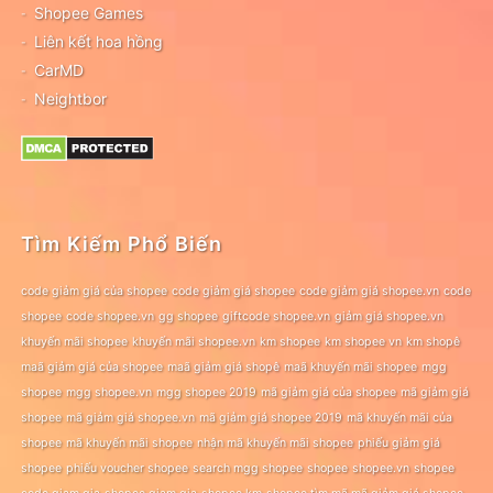
Shopee Games
Liên kết hoa hồng
CarMD
Neightbor
Tìm Kiếm Phổ Biến
code giảm giá của shopee
code giảm giá shopee
code giảm giá shopee.vn
code
shopee
code shopee.vn
gg shopee
giftcode shopee.vn
giảm giá shopee.vn
khuyến mãi shopee
khuyến mãi shopee.vn
km shopee
km shopee vn
km shopê
maã giảm giá của shopee
maã giảm giá shopê
maã khuyến mãi shopee
mgg
shopee
mgg shopee.vn
mgg shopee 2019
mã giảm giá của shopee
mã giảm giá
shopee
mã giảm giá shopee.vn
mã giảm giá shopee 2019
mã khuyến mãi của
shopee
mã khuyến mãi shopee
nhận mã khuyến mãi shopee
phiếu giảm giá
shopee
phiếu voucher shopee
search mgg shopee
shopee
shopee.vn
shopee