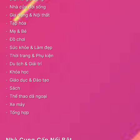
Nhà cửa đời sống
Gia dụng & Nội thất
Tạp hóa
Mẹ & Bé
Đồ chơi
Sức khỏe & Làm đẹp
Thời trang & Phụ kiện
Du lịch & Giải trí
Khóa học
Giáo dục & Đào tạo
Sách
Thể thao dã ngoại
Xe máy
Tổng hợp
Nhà Cung Cấp Nổi Bật