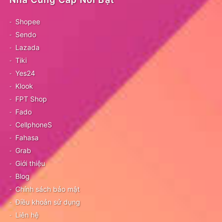
Shopee
Sendo
Lazada
Tiki
Yes24
Klook
FPT Shop
Fado
CellphoneS
Fahasa
Grab
Giới thiệu
Blog
Chính sách bảo mật
Điều khoản sử dụng
Liên hệ