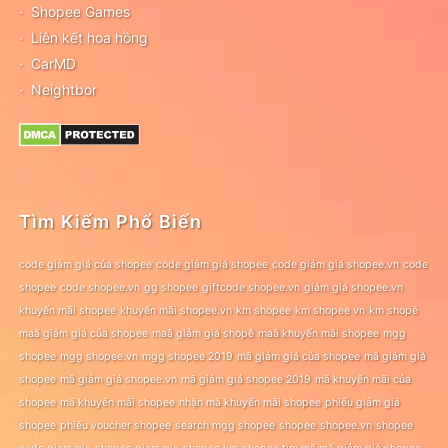
Shopee Games
Liên kết hoa hồng
CarMD
Neightbor
Tìm Kiếm Phổ Biến
code giảm giá của shopee
code giảm giá shopee
code giảm giá shopee.vn
code
shopee
code shopee.vn
gg shopee
giftcode shopee.vn
giảm giá shopee.vn
khuyến mãi shopee
khuyến mãi shopee.vn
km shopee
km shopee vn
km shopê
maã giảm giá của shopee
maã giảm giá shopê
maã khuyến mãi shopee
mgg
shopee
mgg shopee.vn
mgg shopee 2019
mã giảm giá của shopee
mã giảm giá
shopee
mã giảm giá shopee.vn
mã giảm giá shopee 2019
mã khuyến mãi của
shopee
mã khuyến mãi shopee
nhận mã khuyến mãi shopee
phiếu giảm giá
shopee
phiếu voucher shopee
search mgg shopee
shopee
shopee.vn
shopee