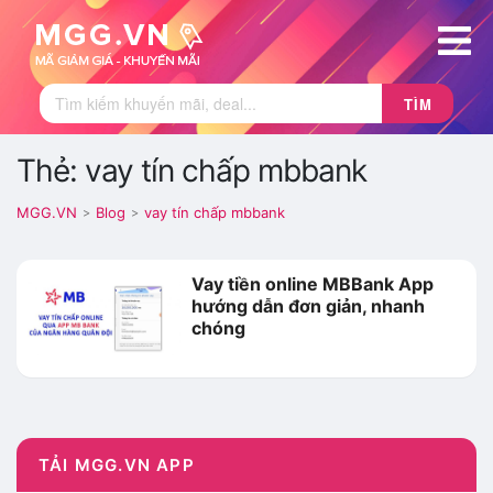
TÌM
Thẻ: vay tín chấp mbbank
MGG.VN
Blog
vay tín chấp mbbank
>
>
Vay tiền online MBBank App
hướng dẫn đơn giản, nhanh
chóng
TẢI MGG.VN APP