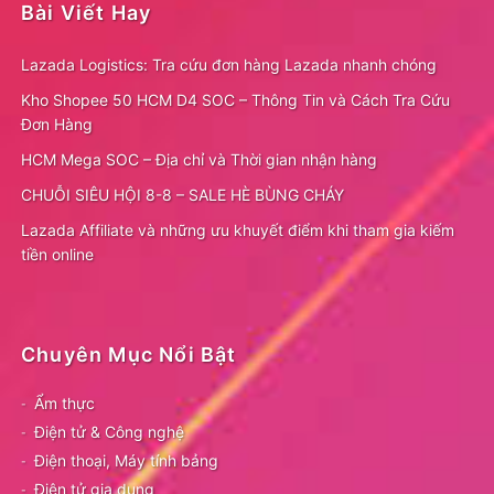
Bài Viết Hay
Lazada Logistics: Tra cứu đơn hàng Lazada nhanh chóng
Kho Shopee 50 HCM D4 SOC – Thông Tin và Cách Tra Cứu
Đơn Hàng
HCM Mega SOC – Địa chỉ và Thời gian nhận hàng
CHUỖI SIÊU HỘI 8-8 – SALE HÈ BÙNG CHÁY
Lazada Affiliate và những ưu khuyết điểm khi tham gia kiếm
tiền online
Chuyên Mục Nổi Bật
Ẩm thực
Điện tử & Công nghệ
Điện thoại, Máy tính bảng
Điện tử gia dụng