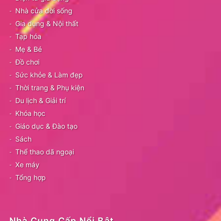
Nhà cửa đời sống
Gia dụng & Nội thất
Tạp hóa
Mẹ & Bé
Đồ chơi
Sức khỏe & Làm đẹp
Thời trang & Phụ kiện
Du lịch & Giải trí
Khóa học
Giáo dục & Đào tạo
Sách
Thể thao dã ngoại
Xe máy
Tổng hợp
Nhà Cung Cấp Nổi Bật