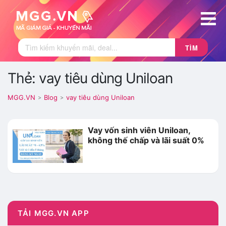
TÌM
Thẻ: vay tiêu dùng Uniloan
MGG.VN
Blog
vay tiêu dùng Uniloan
>
>
Vay vốn sinh viên Uniloan,
không thế chấp và lãi suất 0%
TẢI MGG.VN APP