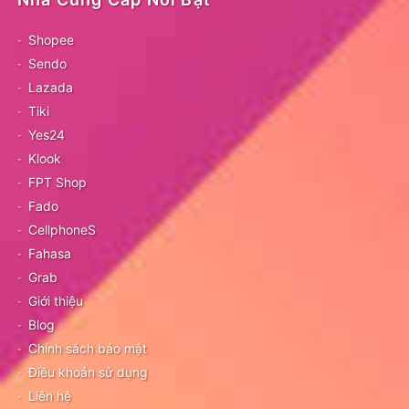
Shopee
Sendo
Lazada
Tiki
Yes24
Klook
FPT Shop
Fado
CellphoneS
Fahasa
Grab
Giới thiệu
Blog
Chính sách bảo mật
Điều khoản sử dụng
Liên hệ