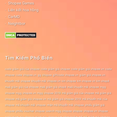
Shopee Games
Liên kết hoa hồng
CarMD
Neightbor
Tìm Kiếm Phổ Biến
code giảm giá của shopee
code giảm giá shopee
code giảm giá shopee.vn
code
shopee
code shopee.vn
gg shopee
giftcode shopee.vn
giảm giá shopee.vn
khuyến mãi shopee
khuyến mãi shopee.vn
km shopee
km shopee vn
km shopê
maã giảm giá của shopee
maã giảm giá shopê
maã khuyến mãi shopee
mgg
shopee
mgg shopee.vn
mgg shopee 2019
mã giảm giá của shopee
mã giảm giá
shopee
mã giảm giá shopee.vn
mã giảm giá shopee 2019
mã khuyến mãi của
shopee
mã khuyến mãi shopee
nhận mã khuyến mãi shopee
phiếu giảm giá
shopee
phiếu voucher shopee
search mgg shopee
shopee
shopee.vn
shopee