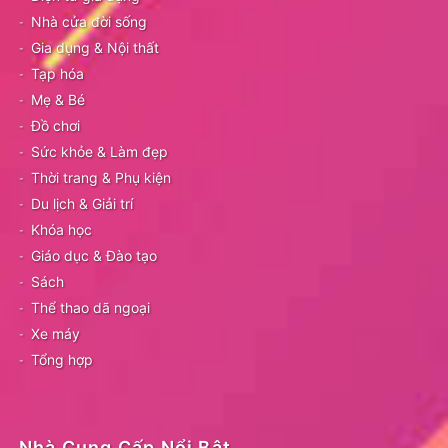
Nhà cửa đời sống
Gia dụng & Nội thất
Tạp hóa
Mẹ & Bé
Đồ chơi
Sức khỏe & Làm đẹp
Thời trang & Phụ kiện
Du lịch & Giải trí
Khóa học
Giáo dục & Đào tạo
Sách
Thể thao dã ngoại
Xe máy
Tổng hợp
Nhà Cung Cấp Nổi Bật