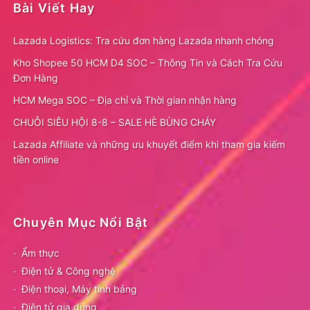
Bài Viết Hay
Lazada Logistics: Tra cứu đơn hàng Lazada nhanh chóng
Kho Shopee 50 HCM D4 SOC – Thông Tin và Cách Tra Cứu
Đơn Hàng
HCM Mega SOC – Địa chỉ và Thời gian nhận hàng
CHUỖI SIÊU HỘI 8-8 – SALE HÈ BÙNG CHÁY
Lazada Affiliate và những ưu khuyết điểm khi tham gia kiếm
tiền online
Chuyên Mục Nổi Bật
Ẩm thực
Điện tử & Công nghệ
Điện thoại, Máy tính bảng
Điện tử gia dụng