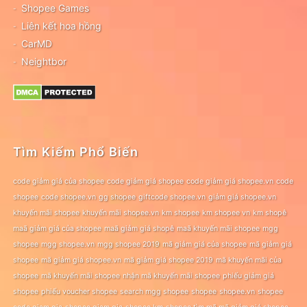
Shopee Games
Liên kết hoa hồng
CarMD
Neightbor
Tìm Kiếm Phổ Biến
code giảm giá của shopee
code giảm giá shopee
code giảm giá shopee.vn
code
shopee
code shopee.vn
gg shopee
giftcode shopee.vn
giảm giá shopee.vn
khuyến mãi shopee
khuyến mãi shopee.vn
km shopee
km shopee vn
km shopê
maã giảm giá của shopee
maã giảm giá shopê
maã khuyến mãi shopee
mgg
shopee
mgg shopee.vn
mgg shopee 2019
mã giảm giá của shopee
mã giảm giá
shopee
mã giảm giá shopee.vn
mã giảm giá shopee 2019
mã khuyến mãi của
shopee
mã khuyến mãi shopee
nhận mã khuyến mãi shopee
phiếu giảm giá
shopee
phiếu voucher shopee
search mgg shopee
shopee
shopee.vn
shopee