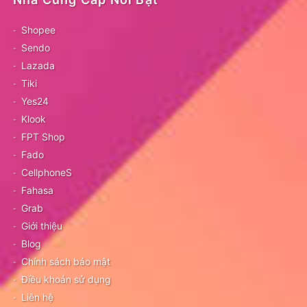
Shopee
Sendo
Lazada
Tiki
Yes24
Klook
FPT Shop
Fado
CellphoneS
Fahasa
Grab
Giới thiệu
Blog
Chính sách bảo mật
Điều khoản sử dụng
Liên hệ