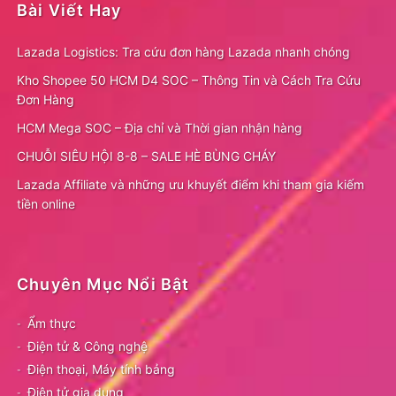
Bài Viết Hay
Lazada Logistics: Tra cứu đơn hàng Lazada nhanh chóng
Kho Shopee 50 HCM D4 SOC – Thông Tin và Cách Tra Cứu
Đơn Hàng
HCM Mega SOC – Địa chỉ và Thời gian nhận hàng
CHUỖI SIÊU HỘI 8-8 – SALE HÈ BÙNG CHÁY
Lazada Affiliate và những ưu khuyết điểm khi tham gia kiếm
tiền online
Chuyên Mục Nổi Bật
Ẩm thực
Điện tử & Công nghệ
Điện thoại, Máy tính bảng
Điện tử gia dụng