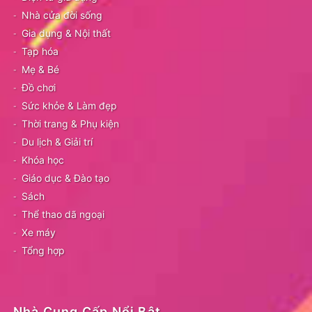
Nhà cửa đời sống
Gia dụng & Nội thất
Tạp hóa
Mẹ & Bé
Đồ chơi
Sức khỏe & Làm đẹp
Thời trang & Phụ kiện
Du lịch & Giải trí
Khóa học
Giáo dục & Đào tạo
Sách
Thể thao dã ngoại
Xe máy
Tổng hợp
Nhà Cung Cấp Nổi Bật