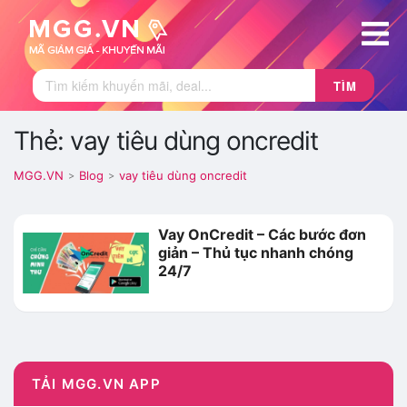
TÌM
Thẻ: vay tiêu dùng oncredit
MGG.VN
Blog
vay tiêu dùng oncredit
>
>
Vay OnCredit – Các bước đơn
giản – Thủ tục nhanh chóng
24/7
TẢI MGG.VN APP