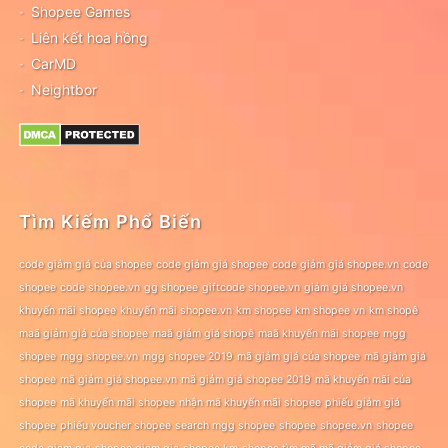
Shopee Games
Liên kết hoa hồng
CarMD
Neightbor
Tìm Kiếm Phổ Biến
code giảm giá của shopee
code giảm giá shopee
code giảm giá shopee.vn
code
shopee
code shopee.vn
gg shopee
giftcode shopee.vn
giảm giá shopee.vn
khuyến mãi shopee
khuyến mãi shopee.vn
km shopee
km shopee vn
km shopê
maã giảm giá của shopee
maã giảm giá shopê
maã khuyến mãi shopee
mgg
shopee
mgg shopee.vn
mgg shopee 2019
mã giảm giá của shopee
mã giảm giá
shopee
mã giảm giá shopee.vn
mã giảm giá shopee 2019
mã khuyến mãi của
shopee
mã khuyến mãi shopee
nhận mã khuyến mãi shopee
phiếu giảm giá
shopee
phiếu voucher shopee
search mgg shopee
shopee
shopee.vn
shopee