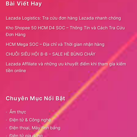
Bài Viết Hay
Lazada Logistics: Tra cứu đơn hàng Lazada nhanh chóng
Kho Shopee 50 HCM D4 SOC – Thông Tin và Cách Tra Cứu
Đơn Hàng
HCM Mega SOC – Địa chỉ và Thời gian nhận hàng
CHUỖI SIÊU HỘI 8-8 – SALE HÈ BÙNG CHÁY
Lazada Affiliate và những ưu khuyết điểm khi tham gia kiếm
tiền online
Chuyên Mục Nổi Bật
Ẩm thực
Điện tử & Công nghệ
Điện thoại, Máy tính bảng
Điện tử gia dụng