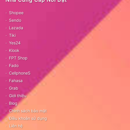
Shopee
Sendo
Lazada
Tiki
Yes24
Klook
FPT Shop
Fado
CellphoneS
Fahasa
Grab
Giới thiệu
Blog
Chính sách bảo mật
Điều khoản sử dụng
Liên hệ