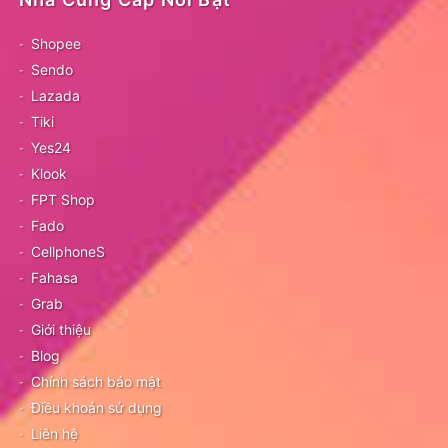
Shopee
Sendo
Lazada
Tiki
Yes24
Klook
FPT Shop
Fado
CellphoneS
Fahasa
Grab
Giới thiệu
Blog
Chính sách bảo mật
Điều khoản sử dụng
Liên hệ