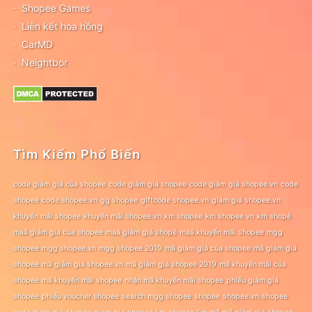
Shopee Games
Liên kết hoa hồng
CarMD
Neightbor
Tìm Kiếm Phổ Biến
code giảm giá của shopee
code giảm giá shopee
code giảm giá shopee.vn
code
shopee
code shopee.vn
gg shopee
giftcode shopee.vn
giảm giá shopee.vn
khuyến mãi shopee
khuyến mãi shopee.vn
km shopee
km shopee vn
km shopê
maã giảm giá của shopee
maã giảm giá shopê
maã khuyến mãi shopee
mgg
shopee
mgg shopee.vn
mgg shopee 2019
mã giảm giá của shopee
mã giảm giá
shopee
mã giảm giá shopee.vn
mã giảm giá shopee 2019
mã khuyến mãi của
shopee
mã khuyến mãi shopee
nhận mã khuyến mãi shopee
phiếu giảm giá
shopee
phiếu voucher shopee
search mgg shopee
shopee
shopee.vn
shopee