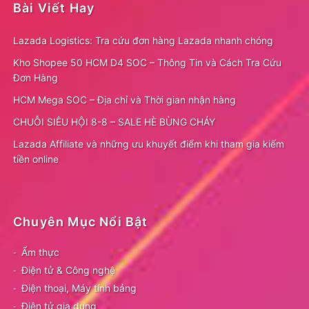
Bài Viết Hay
Lazada Logistics: Tra cứu đơn hàng Lazada nhanh chóng
Kho Shopee 50 HCM D4 SOC – Thông Tin và Cách Tra Cứu
Đơn Hàng
HCM Mega SOC – Địa chỉ và Thời gian nhận hàng
CHUỖI SIÊU HỘI 8-8 – SALE HÈ BÙNG CHÁY
Lazada Affiliate và những ưu khuyết điểm khi tham gia kiếm
tiền online
Chuyên Mục Nổi Bật
Ẩm thực
Điện tử & Công nghệ
Điện thoại, Máy tính bảng
Điện tử gia dụng