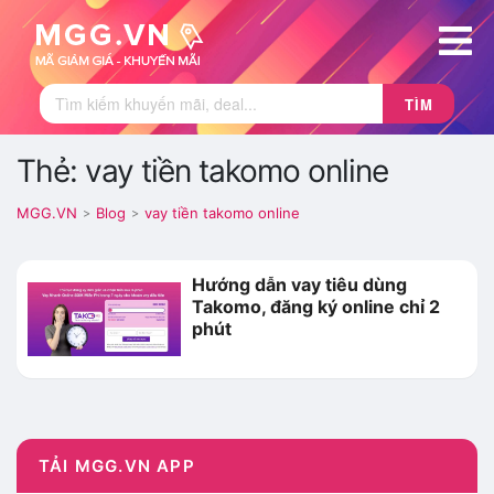
TÌM
Thẻ: vay tiền takomo online
MGG.VN
Blog
vay tiền takomo online
>
>
Hướng dẫn vay tiêu dùng
Takomo, đăng ký online chỉ 2
phút
TẢI MGG.VN APP