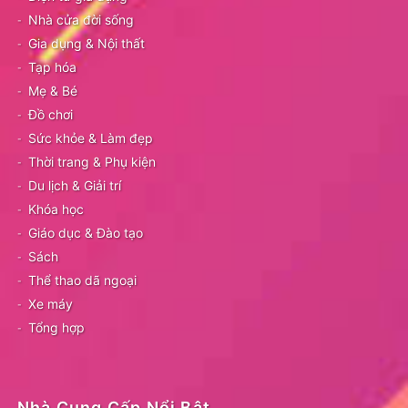
Nhà cửa đời sống
Gia dụng & Nội thất
Tạp hóa
Mẹ & Bé
Đồ chơi
Sức khỏe & Làm đẹp
Thời trang & Phụ kiện
Du lịch & Giải trí
Khóa học
Giáo dục & Đào tạo
Sách
Thể thao dã ngoại
Xe máy
Tổng hợp
Nhà Cung Cấp Nổi Bật