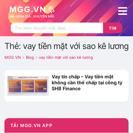
TÌM
Thẻ: vay tiền mặt với sao kê lương
MGG.VN
Blog
vay tiền mặt với sao kê lương
>
>
Vay tín chấp – Vay tiền mặt
không cần thế chấp tại công ty
SHB Finance
TẢI MGG.VN APP