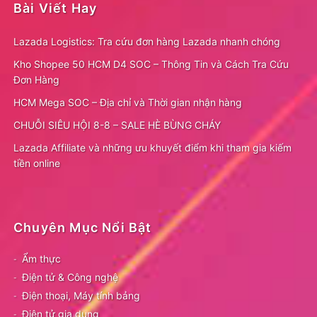
Bài Viết Hay
Lazada Logistics: Tra cứu đơn hàng Lazada nhanh chóng
Kho Shopee 50 HCM D4 SOC – Thông Tin và Cách Tra Cứu
Đơn Hàng
HCM Mega SOC – Địa chỉ và Thời gian nhận hàng
CHUỖI SIÊU HỘI 8-8 – SALE HÈ BÙNG CHÁY
Lazada Affiliate và những ưu khuyết điểm khi tham gia kiếm
tiền online
Chuyên Mục Nổi Bật
Ẩm thực
Điện tử & Công nghệ
Điện thoại, Máy tính bảng
Điện tử gia dụng