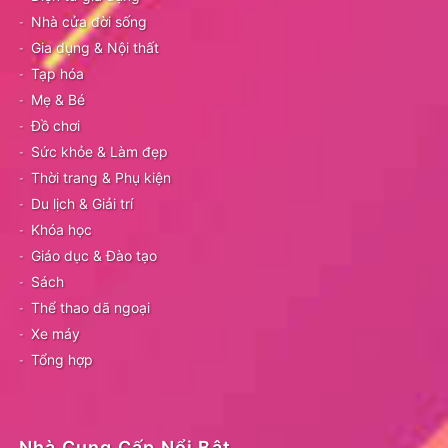
Nhà cửa đời sống
Gia dụng & Nội thất
Tạp hóa
Mẹ & Bé
Đồ chơi
Sức khỏe & Làm đẹp
Thời trang & Phụ kiện
Du lịch & Giải trí
Khóa học
Giáo dục & Đào tạo
Sách
Thể thao dã ngoại
Xe máy
Tổng hợp
Nhà Cung Cấp Nổi Bật