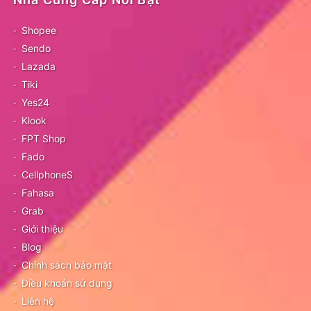
Shopee
Sendo
Lazada
Tiki
Yes24
Klook
FPT Shop
Fado
CellphoneS
Fahasa
Grab
Giới thiệu
Blog
Chính sách bảo mật
Điều khoản sử dụng
Liên hệ