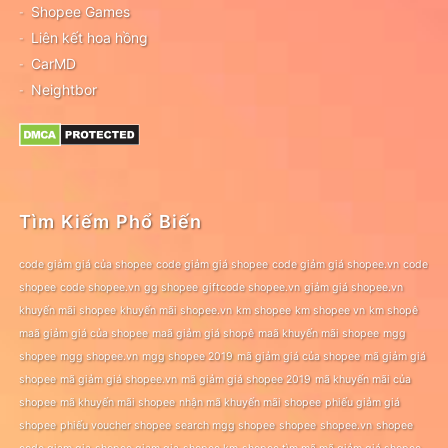
Shopee Games
Liên kết hoa hồng
CarMD
Neightbor
Tìm Kiếm Phổ Biến
code giảm giá của shopee
code giảm giá shopee
code giảm giá shopee.vn
code
shopee
code shopee.vn
gg shopee
giftcode shopee.vn
giảm giá shopee.vn
khuyến mãi shopee
khuyến mãi shopee.vn
km shopee
km shopee vn
km shopê
maã giảm giá của shopee
maã giảm giá shopê
maã khuyến mãi shopee
mgg
shopee
mgg shopee.vn
mgg shopee 2019
mã giảm giá của shopee
mã giảm giá
shopee
mã giảm giá shopee.vn
mã giảm giá shopee 2019
mã khuyến mãi của
shopee
mã khuyến mãi shopee
nhận mã khuyến mãi shopee
phiếu giảm giá
shopee
phiếu voucher shopee
search mgg shopee
shopee
shopee.vn
shopee