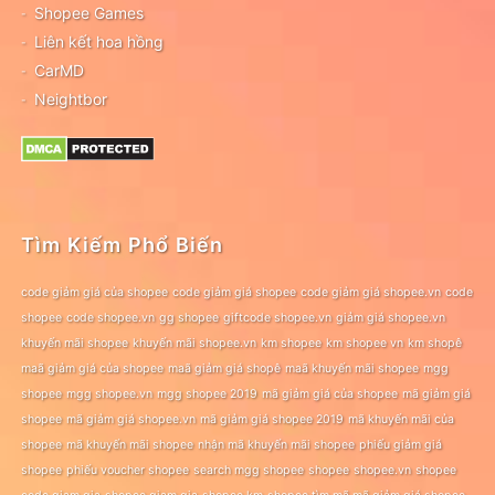
Shopee Games
Liên kết hoa hồng
CarMD
Neightbor
Tìm Kiếm Phổ Biến
code giảm giá của shopee
code giảm giá shopee
code giảm giá shopee.vn
code
shopee
code shopee.vn
gg shopee
giftcode shopee.vn
giảm giá shopee.vn
khuyến mãi shopee
khuyến mãi shopee.vn
km shopee
km shopee vn
km shopê
maã giảm giá của shopee
maã giảm giá shopê
maã khuyến mãi shopee
mgg
shopee
mgg shopee.vn
mgg shopee 2019
mã giảm giá của shopee
mã giảm giá
shopee
mã giảm giá shopee.vn
mã giảm giá shopee 2019
mã khuyến mãi của
shopee
mã khuyến mãi shopee
nhận mã khuyến mãi shopee
phiếu giảm giá
shopee
phiếu voucher shopee
search mgg shopee
shopee
shopee.vn
shopee