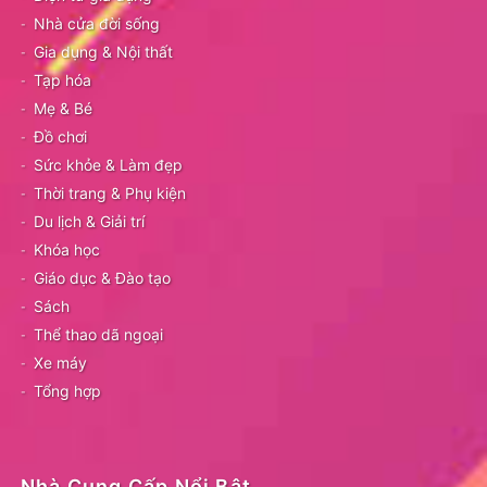
Nhà cửa đời sống
Gia dụng & Nội thất
Tạp hóa
Mẹ & Bé
Đồ chơi
Sức khỏe & Làm đẹp
Thời trang & Phụ kiện
Du lịch & Giải trí
Khóa học
Giáo dục & Đào tạo
Sách
Thể thao dã ngoại
Xe máy
Tổng hợp
Nhà Cung Cấp Nổi Bật