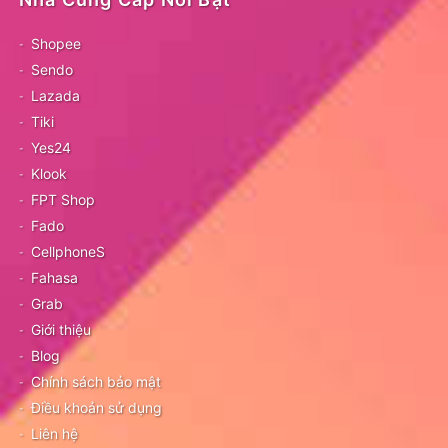
Shopee
Sendo
Lazada
Tiki
Yes24
Klook
FPT Shop
Fado
CellphoneS
Fahasa
Grab
Giới thiệu
Blog
Chính sách bảo mật
Điều khoản sử dụng
Liên hệ