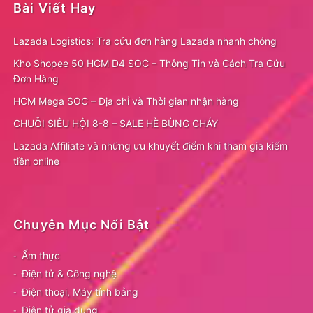
Bài Viết Hay
Lazada Logistics: Tra cứu đơn hàng Lazada nhanh chóng
Kho Shopee 50 HCM D4 SOC – Thông Tin và Cách Tra Cứu
Đơn Hàng
HCM Mega SOC – Địa chỉ và Thời gian nhận hàng
CHUỖI SIÊU HỘI 8-8 – SALE HÈ BÙNG CHÁY
Lazada Affiliate và những ưu khuyết điểm khi tham gia kiếm
tiền online
Chuyên Mục Nổi Bật
Ẩm thực
Điện tử & Công nghệ
Điện thoại, Máy tính bảng
Điện tử gia dụng