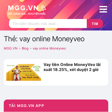
TÌM
Thẻ: vay online Moneyveo
MGG.VN
Blog
vay online Moneyveo
>
>
Vay tiền Online MoneyVeo lãi
suất 18.25%, xét duyệt 2 giờ
TẢI MGG.VN APP