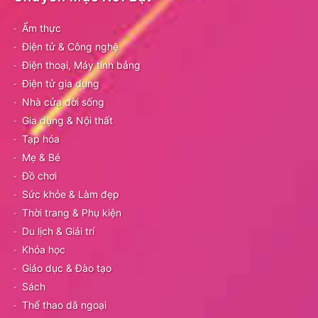
Ẩm thực
Điện tử & Công nghệ
Điện thoại, Máy tính bảng
Điện tử gia dụng
Nhà cửa đời sống
Gia dụng & Nội thất
Tạp hóa
Mẹ & Bé
Đồ chơi
Sức khỏe & Làm đẹp
Thời trang & Phụ kiện
Du lịch & Giải trí
Khóa học
Giáo dục & Đào tạo
Sách
Thể thao dã ngoại