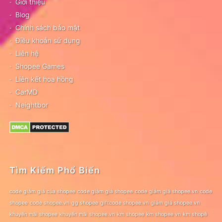
Giới thiệu
Blog
Chính sách bảo mật
Điều khoản sử dụng
Liên hệ
Shopee Games
Liên kết hoa hồng
CarMD
Neightbor
Tìm Kiếm Phổ Biến
code giảm giá của shopee
code giảm giá shopee
code giảm giá shopee.vn
code
shopee
code shopee.vn
gg shopee
giftcode shopee.vn
giảm giá shopee.vn
khuyến mãi shopee
khuyến mãi shopee.vn
km shopee
km shopee vn
km shopê