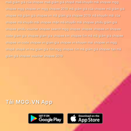
maã giảm giá của shopee
maã giảm giá shopê
maã khuyến mãi shopee
mgg
shopee
mgg shopee.vn
mgg shopee 2019
mã giảm giá của shopee
mã giảm giá
shopee
mã giảm giá shopee.vn
mã giảm giá shopee 2019
mã khuyến mãi của
shopee
mã khuyến mãi shopee
nhận mã khuyến mãi shopee
phiếu giảm giá
shopee
phiếu voucher shopee
search mgg shopee
shopee
shopee.vn
shopee
code giam gia
shopee giam gia
shopee km
shopee tìm mã mã giảm giá shopee
shopee vn code
shopee vn giam gia
shopee vn khuyen mai
shopee vn mgg
shopê
shopê vn ma giam gia
tìm mgg shopee
tìm mã giảm giá shopee
tạo mã
giảm giá shopee
voucher shopee 2019
Tải MGG.VN App