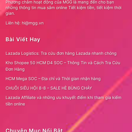
Phương châm hoạt động của MGG là mang đến cho bạn
những thông tin mua sắm online Tiết kiệm tiền, tiết kiệm thời
gian.
Liên hệ: hi@mgg.vn
Bài Viết Hay
Lazada Logistics: Tra cứu đơn hàng Lazada nhanh chóng
Kho Shopee 50 HCM D4 SOC – Thông Tin và Cách Tra Cứu
Đơn Hàng
HCM Mega SOC – Địa chỉ và Thời gian nhận hàng
CHUỖI SIÊU HỘI 8-8 – SALE HÈ BÙNG CHÁY
Lazada Affiliate và những ưu khuyết điểm khi tham gia kiếm
tiền online
Chuyên Mục Nổi Bật