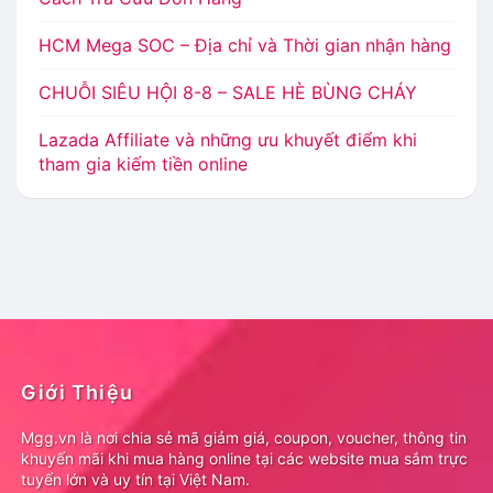
HCM Mega SOC – Địa chỉ và Thời gian nhận hàng
CHUỖI SIÊU HỘI 8-8 – SALE HÈ BÙNG CHÁY
Lazada Affiliate và những ưu khuyết điểm khi
tham gia kiếm tiền online
Giới Thiệu
Mgg.vn là nơi chia sẻ mã giảm giá, coupon, voucher, thông tin
khuyến mãi khi mua hàng online tại các website mua sắm trực
tuyến lớn và uy tín tại Việt Nam.