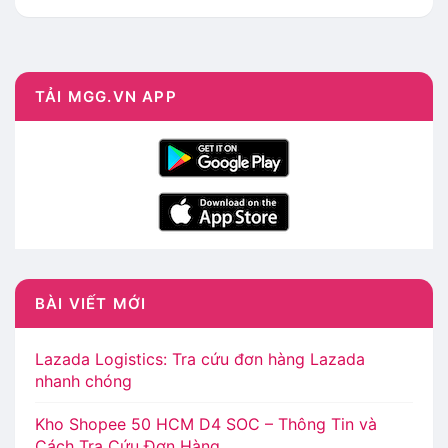
TẢI MGG.VN APP
BÀI VIẾT MỚI
Lazada Logistics: Tra cứu đơn hàng Lazada
nhanh chóng
Kho Shopee 50 HCM D4 SOC – Thông Tin và
Cách Tra Cứu Đơn Hàng