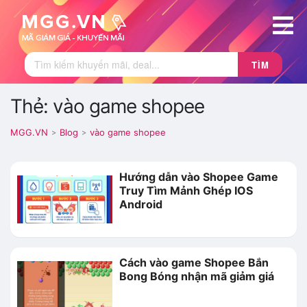
TÌM
Thẻ: vào game shopee
MGG.VN
Blog
vào game shopee
>
>
Hướng dẫn vào Shopee Game
Truy Tìm Mảnh Ghép IOS
Android
Cách vào game Shopee Bắn
Bong Bóng nhận mã giảm giá