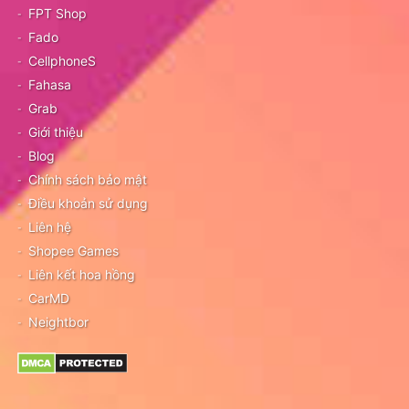
FPT Shop
Fado
CellphoneS
Fahasa
Grab
Giới thiệu
Blog
Chính sách bảo mật
Điều khoản sử dụng
Liên hệ
Shopee Games
Liên kết hoa hồng
CarMD
Neightbor