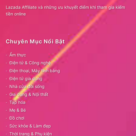
Lazada Affiliate và những ưu khuyết điểm khi tham gia kiếm
tiền online
Chuyên Mục Nổi Bật
Ẩm thực
Điện tử & Công nghệ
Điện thoại, Máy tính bảng
Điện tử gia dụng
Nhà cửa đời sống
Gia dụng & Nội thất
Tạp hóa
Mẹ & Bé
Đồ chơi
Sức khỏe & Làm đẹp
Thời trang & Phụ kiện