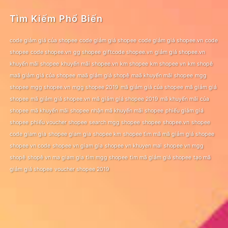
Tìm Kiếm Phổ Biến
code giảm giá của shopee
code giảm giá shopee
code giảm giá shopee.vn
code
shopee
code shopee.vn
gg shopee
giftcode shopee.vn
giảm giá shopee.vn
khuyến mãi shopee
khuyến mãi shopee.vn
km shopee
km shopee vn
km shopê
maã giảm giá của shopee
maã giảm giá shopê
maã khuyến mãi shopee
mgg
shopee
mgg shopee.vn
mgg shopee 2019
mã giảm giá của shopee
mã giảm giá
shopee
mã giảm giá shopee.vn
mã giảm giá shopee 2019
mã khuyến mãi của
shopee
mã khuyến mãi shopee
nhận mã khuyến mãi shopee
phiếu giảm giá
shopee
phiếu voucher shopee
search mgg shopee
shopee
shopee.vn
shopee
code giam gia
shopee giam gia
shopee km
shopee tìm mã mã giảm giá shopee
shopee vn code
shopee vn giam gia
shopee vn khuyen mai
shopee vn mgg
shopê
shopê vn ma giam gia
tìm mgg shopee
tìm mã giảm giá shopee
tạo mã
giảm giá shopee
voucher shopee 2019