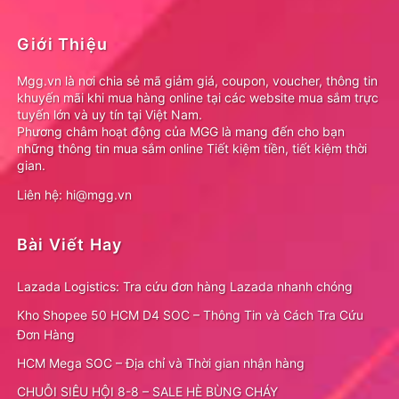
Giới Thiệu
Mgg.vn là nơi chia sẻ mã giảm giá, coupon, voucher, thông tin
khuyến mãi khi mua hàng online tại các website mua sắm trực
tuyến lớn và uy tín tại Việt Nam.
Phương châm hoạt động của MGG là mang đến cho bạn
những thông tin mua sắm online Tiết kiệm tiền, tiết kiệm thời
gian.
Liên hệ: hi@mgg.vn
Bài Viết Hay
Lazada Logistics: Tra cứu đơn hàng Lazada nhanh chóng
Kho Shopee 50 HCM D4 SOC – Thông Tin và Cách Tra Cứu
Đơn Hàng
HCM Mega SOC – Địa chỉ và Thời gian nhận hàng
CHUỖI SIÊU HỘI 8-8 – SALE HÈ BÙNG CHÁY