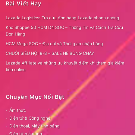
Bài Viết Hay
Lazada Logistics: Tra cứu đơn hàng Lazada nhanh chóng
Kho Shopee 50 HCM D4 SOC – Thông Tin và Cách Tra Cứu
Đơn Hàng
HCM Mega SOC – Địa chỉ và Thời gian nhận hàng
CHUỖI SIÊU HỘI 8-8 – SALE HÈ BÙNG CHÁY
Lazada Affiliate và những ưu khuyết điểm khi tham gia kiếm
tiền online
Chuyên Mục Nổi Bật
Ẩm thực
Điện tử & Công nghệ
Điện thoại, Máy tính bảng
Điện tử gia dụng