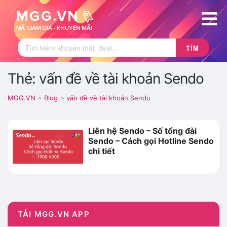
TÌM
Thẻ: vấn đề về tài khoản Sendo
MGG.VN
Blog
vấn đề về tài khoản Sendo
>
>
Liên hệ Sendo – Số tổng đài
Sendo – Cách gọi Hotline Sendo
chi tiết
TẢI MGG.VN APP