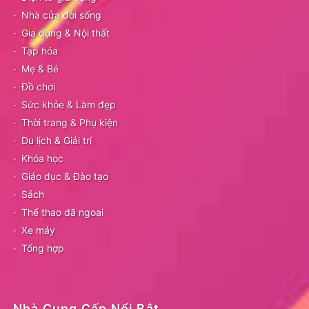
Nhà cửa đời sống
Gia dụng & Nội thất
Tạp hóa
Mẹ & Bé
Đồ chơi
Sức khỏe & Làm đẹp
Thời trang & Phụ kiện
Du lịch & Giải trí
Khóa học
Giáo dục & Đào tạo
Sách
Thể thao dã ngoại
Xe máy
Tổng hợp
Nhà Cung Cấp Nổi Bật