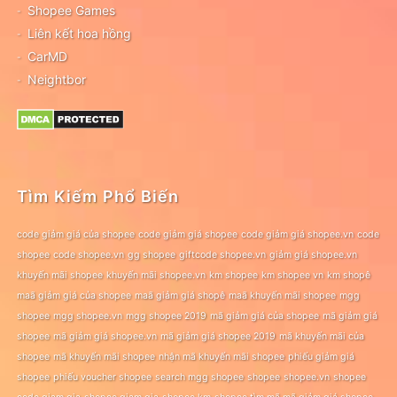
Shopee Games
Liên kết hoa hồng
CarMD
Neightbor
Tìm Kiếm Phổ Biến
code giảm giá của shopee
code giảm giá shopee
code giảm giá shopee.vn
code
shopee
code shopee.vn
gg shopee
giftcode shopee.vn
giảm giá shopee.vn
khuyến mãi shopee
khuyến mãi shopee.vn
km shopee
km shopee vn
km shopê
maã giảm giá của shopee
maã giảm giá shopê
maã khuyến mãi shopee
mgg
shopee
mgg shopee.vn
mgg shopee 2019
mã giảm giá của shopee
mã giảm giá
shopee
mã giảm giá shopee.vn
mã giảm giá shopee 2019
mã khuyến mãi của
shopee
mã khuyến mãi shopee
nhận mã khuyến mãi shopee
phiếu giảm giá
shopee
phiếu voucher shopee
search mgg shopee
shopee
shopee.vn
shopee