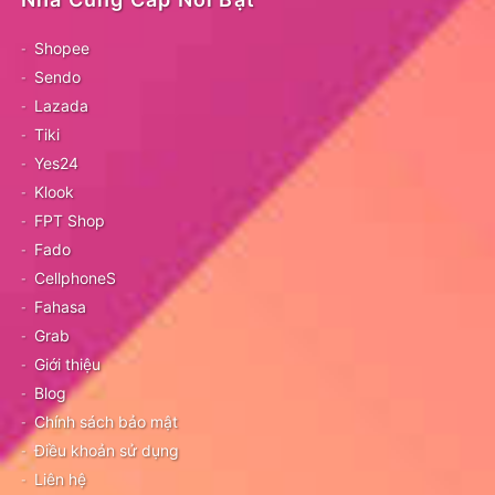
Shopee
Sendo
Lazada
Tiki
Yes24
Klook
FPT Shop
Fado
CellphoneS
Fahasa
Grab
Giới thiệu
Blog
Chính sách bảo mật
Điều khoản sử dụng
Liên hệ