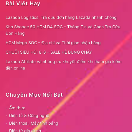
Bài Viết Hay
Lazada Logistics: Tra cứu đơn hàng Lazada nhanh chóng
Kho Shopee 50 HCM D4 SOC – Thông Tin và Cách Tra Cứu
Đơn Hàng
HCM Mega SOC – Địa chỉ và Thời gian nhận hàng
CHUỖI SIÊU HỘI 8-8 – SALE HÈ BÙNG CHÁY
Lazada Affiliate và những ưu khuyết điểm khi tham gia kiếm
tiền online
Chuyên Mục Nổi Bật
Ẩm thực
Điện tử & Công nghệ
Điện thoại, Máy tính bảng
Điện tử gia dụng