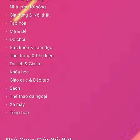
Nhà cửa đời sống
Gia dụng & Nội thất
Tạp hóa
Mẹ & Bé
Đồ chơi
Sức khỏe & Làm đẹp
Thời trang & Phụ kiện
Du lịch & Giải trí
Khóa học
Giáo dục & Đào tạo
Sách
Thể thao dã ngoại
Xe máy
Tổng hợp
Nhà Cung Cấp Nổi Bật