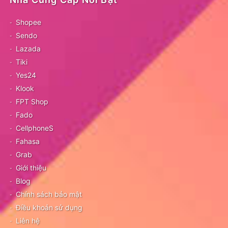
Shopee
Sendo
Lazada
Tiki
Yes24
Klook
FPT Shop
Fado
CellphoneS
Fahasa
Grab
Giới thiệu
Blog
Chính sách bảo mật
Điều khoản sử dụng
Liên hệ