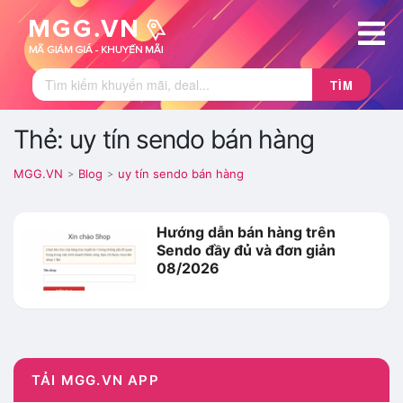
TÌM
Thẻ: uy tín sendo bán hàng
MGG.VN
Blog
uy tín sendo bán hàng
>
>
Hướng dẫn bán hàng trên
Sendo đầy đủ và đơn giản
08/2026
TẢI MGG.VN APP