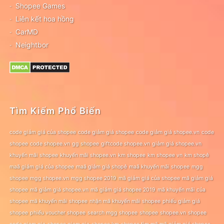
Shopee Games
Liên kết hoa hồng
CarMD
Neightbor
Tìm Kiếm Phổ Biến
code giảm giá của shopee
code giảm giá shopee
code giảm giá shopee.vn
code
shopee
code shopee.vn
gg shopee
giftcode shopee.vn
giảm giá shopee.vn
khuyến mãi shopee
khuyến mãi shopee.vn
km shopee
km shopee vn
km shopê
maã giảm giá của shopee
maã giảm giá shopê
maã khuyến mãi shopee
mgg
shopee
mgg shopee.vn
mgg shopee 2019
mã giảm giá của shopee
mã giảm giá
shopee
mã giảm giá shopee.vn
mã giảm giá shopee 2019
mã khuyến mãi của
shopee
mã khuyến mãi shopee
nhận mã khuyến mãi shopee
phiếu giảm giá
shopee
phiếu voucher shopee
search mgg shopee
shopee
shopee.vn
shopee