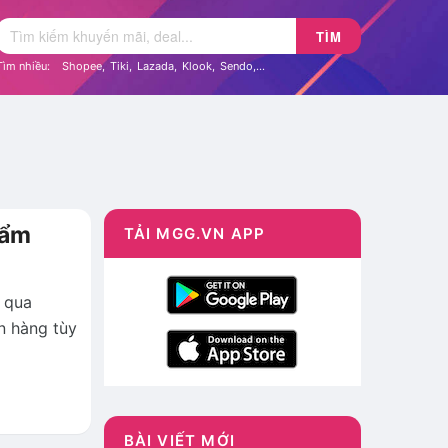
TÌM
Tìm nhiều:
Shopee
,
Tiki
,
Lazada
,
Klook
,
Sendo
,...
hẩm
TẢI MGG.VN APP
 qua
n hàng tùy
BÀI VIẾT MỚI