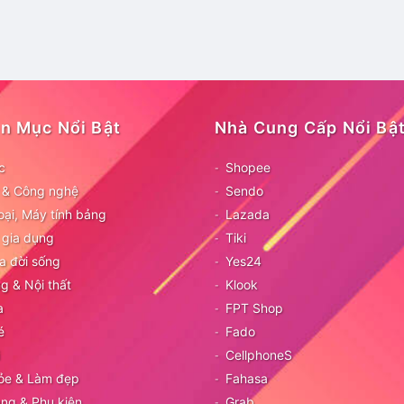
n Mục Nổi Bật
Nhà Cung Cấp Nổi Bậ
c
Shopee
ử & Công nghệ
Sendo
oại, Máy tính bảng
Lazada
 gia dụng
Tiki
a đời sống
Yes24
g & Nội thất
Klook
a
FPT Shop
é
Fado
CellphoneS
ỏe & Làm đẹp
Fahasa
ang & Phụ kiện
Grab