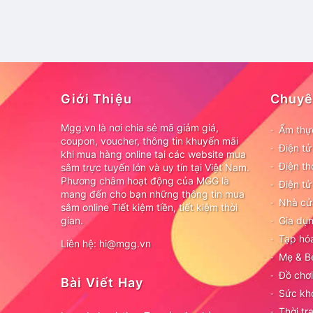
Giới Thiệu
Chuyê
Mgg.vn là nơi chia sẻ mã giảm giá,
Ẩm thự
coupon, voucher, thông tin khuyến mãi
Điện t
khi mua hàng online tại các website mua
Điện th
sắm trực tuyến lớn và uy tín tại Việt Nam.
Phương châm hoạt động của MGG là
Điện tử
mang đến cho bạn những thông tin mua
Nhà cử
sắm online Tiết kiệm tiền, tiết kiệm thời
gian.
Gia dụn
Tạp hó
Liên hệ: hi@mgg.vn
Mẹ & B
Đồ chơi
Bài Viết Hay
Sức kh
Thời tr