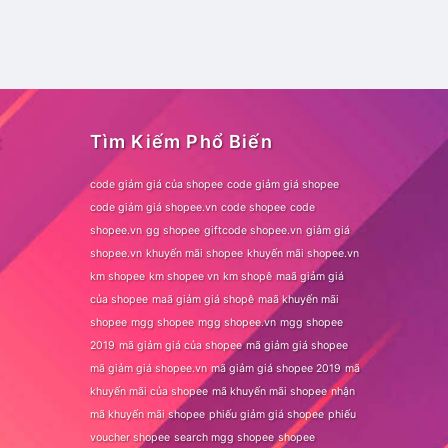
t
Tìm Kiếm Phổ Biến
code giảm giá của shopee
code giảm giá shopee
code giảm giá shopee.vn
code shopee
code
shopee.vn
gg shopee
giftcode shopee.vn
giảm giá
shopee.vn
khuyến mãi shopee
khuyến mãi shopee.vn
km shopee
km shopee vn
km shopê
maã giảm giá
của shopee
maã giảm giá shopê
maã khuyến mãi
shopee
mgg shopee
mgg shopee.vn
mgg shopee
2019
mã giảm giá của shopee
mã giảm giá shopee
mã giảm giá shopee.vn
mã giảm giá shopee 2019
mã
khuyến mãi của shopee
mã khuyến mãi shopee
nhận
mã khuyến mãi shopee
phiếu giảm giá shopee
phiếu
voucher shopee
search mgg shopee
shopee