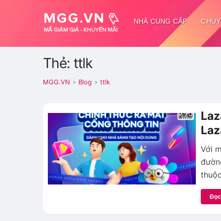
NHÀ CUNG CẤP
CHUY
Thẻ: ttlk
MGG.VN
Blog
ttlk
>
>
Laz
Laz
Với m
đường
thuộ
Đọc