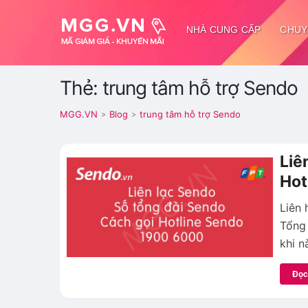
NHÀ CUNG CẤP
CHUY
Thẻ: trung tâm hỗ trợ Sendo
MGG.VN
Blog
trung tâm hỗ trợ Sendo
>
>
Liê
Hot
Liên 
Tổng
khi n
Đọc