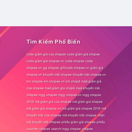
t
Tìm Kiếm Phổ Biến
code giảm giá của shopee
code giảm giá shopee
code giảm giá shopee.vn
code shopee
code
shopee.vn
gg shopee
giftcode shopee.vn
giảm giá
shopee.vn
khuyến mãi shopee
khuyến mãi shopee.vn
km shopee
km shopee vn
km shopê
maã giảm giá
của shopee
maã giảm giá shopê
maã khuyến mãi
shopee
mgg shopee
mgg shopee.vn
mgg shopee
2019
mã giảm giá của shopee
mã giảm giá shopee
mã giảm giá shopee.vn
mã giảm giá shopee 2019
mã
khuyến mãi của shopee
mã khuyến mãi shopee
nhận
mã khuyến mãi shopee
phiếu giảm giá shopee
phiếu
voucher shopee
search mgg shopee
shopee