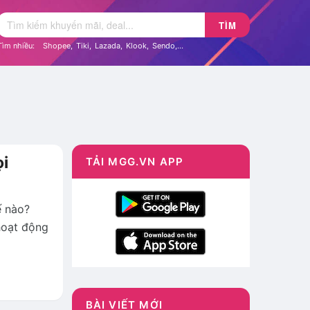
TÌM
Tìm nhiều:
Shopee
,
Tiki
,
Lazada
,
Klook
,
Sendo
,...
ọi
TẢI MGG.VN APP
ế nào?
hoạt động
BÀI VIẾT MỚI