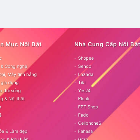
n Mục Nổi Bật
Nhà Cung Cấp Nổi Bậ
c
Shopee
ử & Công nghệ
Sendo
oại, Máy tính bảng
Lazada
 gia dụng
Tiki
a đời sống
Yes24
g & Nội thất
Klook
a
FPT Shop
é
Fado
CellphoneS
ỏe & Làm đẹp
Fahasa
ang & Phụ kiện
Grab