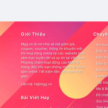
Giới Thiệu
Chuyê
Mgg.vn là nơi chia sẻ mã giảm giá,
Ẩm thự
coupon, voucher, thông tin khuyến mãi
Điện t
khi mua hàng online tại các website mua
Điện th
sắm trực tuyến lớn và uy tín tại Việt Nam.
Phương châm hoạt động của MGG là
Điện tử
mang đến cho bạn những thông tin mua
Nhà cử
sắm online Tiết kiệm tiền, tiết kiệm thời
gian.
Gia dụn
Tạp hó
Liên hệ: hi@mgg.vn
Mẹ & B
Đồ chơi
Bài Viết Hay
Sức kh
Thời tr