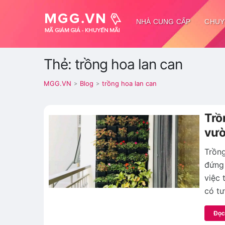
NHÀ CUNG CẤP
CHUY
Thẻ: trồng hoa lan can
MGG.VN
Blog
trồng hoa lan can
>
>
Trồ
vườ
Trồn
đứng
việc 
có tư
Đọc