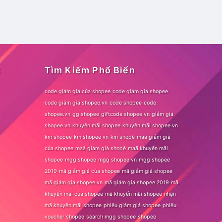
t
Tìm Kiếm Phổ Biến
code giảm giá của shopee
code giảm giá shopee
code giảm giá shopee.vn
code shopee
code
shopee.vn
gg shopee
giftcode shopee.vn
giảm giá
shopee.vn
khuyến mãi shopee
khuyến mãi shopee.vn
km shopee
km shopee vn
km shopê
maã giảm giá
của shopee
maã giảm giá shopê
maã khuyến mãi
shopee
mgg shopee
mgg shopee.vn
mgg shopee
2019
mã giảm giá của shopee
mã giảm giá shopee
mã giảm giá shopee.vn
mã giảm giá shopee 2019
mã
khuyến mãi của shopee
mã khuyến mãi shopee
nhận
mã khuyến mãi shopee
phiếu giảm giá shopee
phiếu
voucher shopee
search mgg shopee
shopee