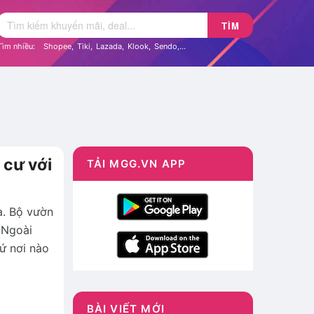
TÌM
Tìm nhiều:
Shopee
,
Tiki
,
Lazada
,
Klook
,
Sendo
,...
 cư với
TẢI MGG.VN APP
à. Bộ vườn
 Ngoài
cứ nơi nào
BÀI VIẾT MỚI