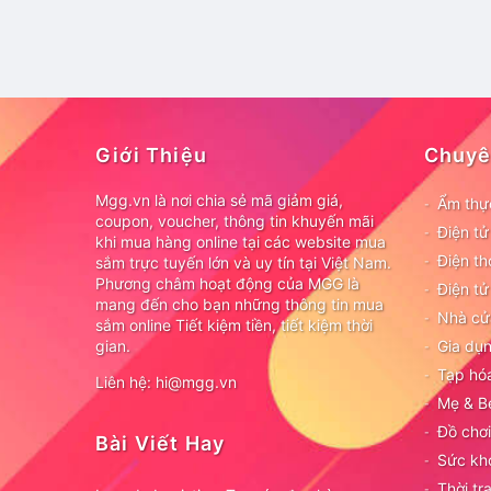
Giới Thiệu
Chuyê
Mgg.vn là nơi chia sẻ mã giảm giá,
Ẩm thự
coupon, voucher, thông tin khuyến mãi
Điện t
khi mua hàng online tại các website mua
Điện th
sắm trực tuyến lớn và uy tín tại Việt Nam.
Phương châm hoạt động của MGG là
Điện tử
mang đến cho bạn những thông tin mua
Nhà cử
sắm online Tiết kiệm tiền, tiết kiệm thời
gian.
Gia dụn
Tạp hó
Liên hệ: hi@mgg.vn
Mẹ & B
Đồ chơi
Bài Viết Hay
Sức kh
Thời tr