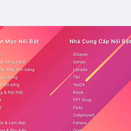
n Mục Nổi Bật
Nhà Cung Cấp Nổi Bậ
c
Shopee
ử & Công nghệ
Sendo
oại, Máy tính bảng
Lazada
 gia dụng
Tiki
a đời sống
Yes24
g & Nội thất
Klook
a
FPT Shop
é
Fado
CellphoneS
ỏe & Làm đẹp
Fahasa
ang & Phụ kiện
Grab