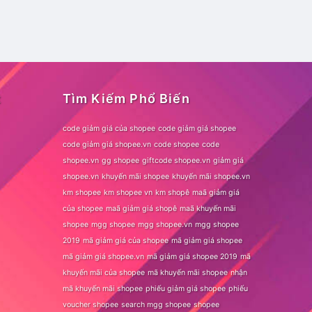
t
Tìm Kiếm Phổ Biến
code giảm giá của shopee
code giảm giá shopee
code giảm giá shopee.vn
code shopee
code
shopee.vn
gg shopee
giftcode shopee.vn
giảm giá
shopee.vn
khuyến mãi shopee
khuyến mãi shopee.vn
km shopee
km shopee vn
km shopê
maã giảm giá
của shopee
maã giảm giá shopê
maã khuyến mãi
shopee
mgg shopee
mgg shopee.vn
mgg shopee
2019
mã giảm giá của shopee
mã giảm giá shopee
mã giảm giá shopee.vn
mã giảm giá shopee 2019
mã
khuyến mãi của shopee
mã khuyến mãi shopee
nhận
mã khuyến mãi shopee
phiếu giảm giá shopee
phiếu
voucher shopee
search mgg shopee
shopee