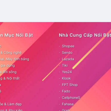
n Mục Nổi Bật
Nhà Cung Cấp Nổi Bậ
c
Shopee
ử & Công nghệ
Sendo
oại, Máy tính bảng
Lazada
 gia dụng
Tiki
a đời sống
Yes24
g & Nội thất
Klook
a
FPT Shop
é
Fado
CellphoneS
ỏe & Làm đẹp
Fahasa
ang & Phụ kiện
Grab