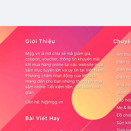
Giới Thiệu
Chuyê
Mgg.vn là nơi chia sẻ mã giảm giá,
Ẩm thự
coupon, voucher, thông tin khuyến mãi
Điện t
khi mua hàng online tại các website mua
Điện th
sắm trực tuyến lớn và uy tín tại Việt Nam.
Phương châm hoạt động của MGG là
Điện tử
mang đến cho bạn những thông tin mua
Nhà cử
sắm online Tiết kiệm tiền, tiết kiệm thời
gian.
Gia dụn
Tạp hó
Liên hệ: hi@mgg.vn
Mẹ & B
Đồ chơi
Bài Viết Hay
Sức kh
Thời tr