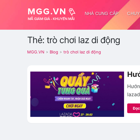
NHÀ CUNG CẤP
CHUY
Thẻ: trò chơi laz di động
MGG.VN
Blog
trò chơi laz di động
>
>
Hướ
Hướng
lazad
Đọc