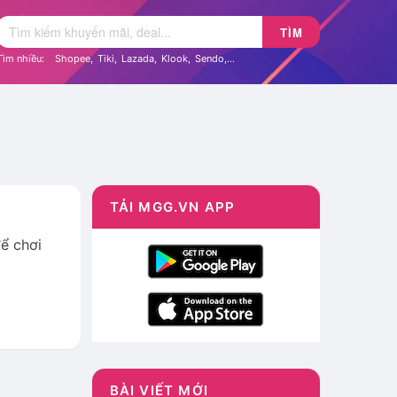
TÌM
Tìm nhiều:
Shopee
,
Tiki
,
Lazada
,
Klook
,
Sendo
,...
TẢI MGG.VN APP
ể chơi
BÀI VIẾT MỚI