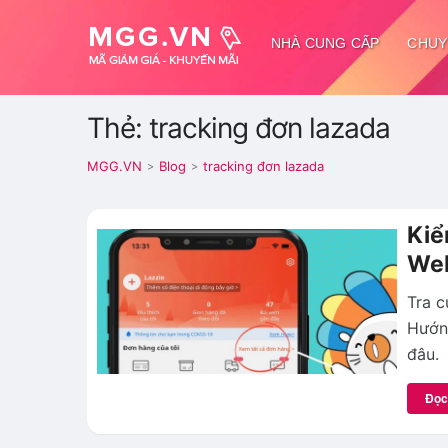
NHÀ CUNG CẤP
CHUY
Thẻ: tracking đơn lazada
MGG.VN
Blog
tracking đơn lazada
>
>
Kiể
Web
Tra c
Hướn
đâu.
Đọc