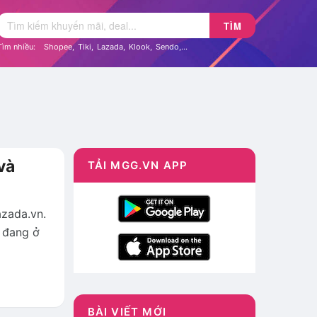
TÌM
Tìm nhiều:
Shopee
,
Tiki
,
Lazada
,
Klook
,
Sendo
,...
và
TẢI MGG.VN APP
zada.vn.
 đang ở
BÀI VIẾT MỚI