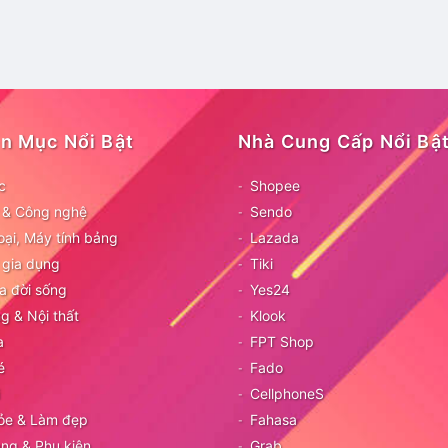
n Mục Nổi Bật
Nhà Cung Cấp Nổi Bậ
c
Shopee
ử & Công nghệ
Sendo
oại, Máy tính bảng
Lazada
 gia dụng
Tiki
a đời sống
Yes24
g & Nội thất
Klook
a
FPT Shop
é
Fado
CellphoneS
ỏe & Làm đẹp
Fahasa
ang & Phụ kiện
Grab