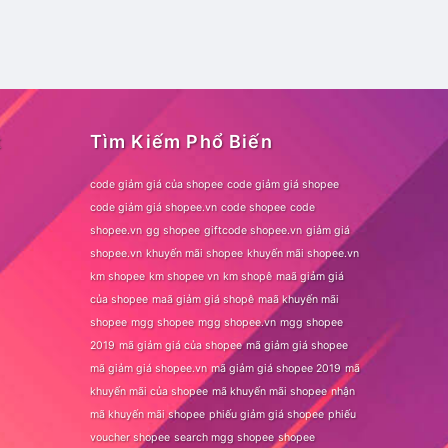
t
Tìm Kiếm Phổ Biến
code giảm giá của shopee
code giảm giá shopee
code giảm giá shopee.vn
code shopee
code
shopee.vn
gg shopee
giftcode shopee.vn
giảm giá
shopee.vn
khuyến mãi shopee
khuyến mãi shopee.vn
km shopee
km shopee vn
km shopê
maã giảm giá
của shopee
maã giảm giá shopê
maã khuyến mãi
shopee
mgg shopee
mgg shopee.vn
mgg shopee
2019
mã giảm giá của shopee
mã giảm giá shopee
mã giảm giá shopee.vn
mã giảm giá shopee 2019
mã
khuyến mãi của shopee
mã khuyến mãi shopee
nhận
mã khuyến mãi shopee
phiếu giảm giá shopee
phiếu
voucher shopee
search mgg shopee
shopee