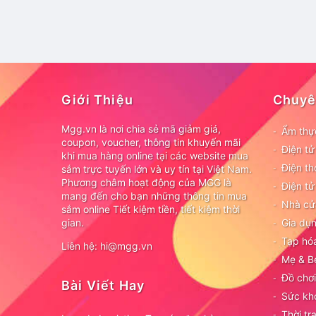
Giới Thiệu
Chuyê
Mgg.vn là nơi chia sẻ mã giảm giá,
Ẩm thự
coupon, voucher, thông tin khuyến mãi
Điện t
khi mua hàng online tại các website mua
Điện th
sắm trực tuyến lớn và uy tín tại Việt Nam.
Phương châm hoạt động của MGG là
Điện tử
mang đến cho bạn những thông tin mua
Nhà cử
sắm online Tiết kiệm tiền, tiết kiệm thời
gian.
Gia dụn
Tạp hó
Liên hệ: hi@mgg.vn
Mẹ & B
Đồ chơi
Bài Viết Hay
Sức kh
Thời tr