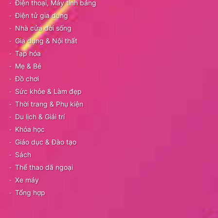
Điện thoại, Máy tính bảng
Điện tử gia dụng
Nhà cửa đời sống
Gia dụng & Nội thất
Tạp hóa
Mẹ & Bé
Đồ chơi
Sức khỏe & Làm đẹp
Thời trang & Phụ kiện
Du lịch & Giải trí
Khóa học
Giáo dục & Đào tạo
Sách
Thể thao dã ngoại
Xe máy
Tổng hợp