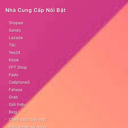
Nhà Cung Cấp Nổi Bật
Shopee
Sendo
Lazada
Tiki
Yes24
Klook
FPT Shop
Fado
CellphoneS
Fahasa
Grab
Giới thiệu
Blog
Chính sách bảo mật
Điều khoản sử dụng