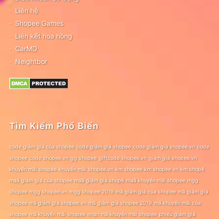
Liên hệ
Shopee Games
Liên kết hoa hồng
CarMD
Neightbor
Tìm Kiếm Phổ Biến
code giảm giá của shopee
code giảm giá shopee
code giảm giá shopee.vn
code
shopee
code shopee.vn
gg shopee
giftcode shopee.vn
giảm giá shopee.vn
khuyến mãi shopee
khuyến mãi shopee.vn
km shopee
km shopee vn
km shopê
maã giảm giá của shopee
maã giảm giá shopê
maã khuyến mãi shopee
mgg
shopee
mgg shopee.vn
mgg shopee 2019
mã giảm giá của shopee
mã giảm giá
shopee
mã giảm giá shopee.vn
mã giảm giá shopee 2019
mã khuyến mãi của
shopee
mã khuyến mãi shopee
nhận mã khuyến mãi shopee
phiếu giảm giá