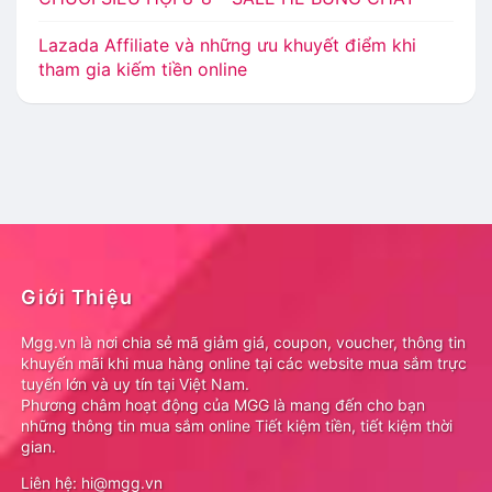
Lazada Affiliate và những ưu khuyết điểm khi
tham gia kiếm tiền online
Giới Thiệu
Mgg.vn là nơi chia sẻ mã giảm giá, coupon, voucher, thông tin
khuyến mãi khi mua hàng online tại các website mua sắm trực
tuyến lớn và uy tín tại Việt Nam.
Phương châm hoạt động của MGG là mang đến cho bạn
những thông tin mua sắm online Tiết kiệm tiền, tiết kiệm thời
gian.
Liên hệ: hi@mgg.vn