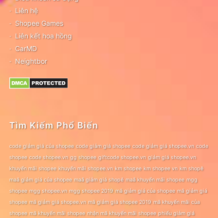
Liên hệ
Shopee Games
Liên kết hoa hồng
CarMD
Neightbor
Tìm Kiếm Phổ Biến
code giảm giá của shopee
code giảm giá shopee
code giảm giá shopee.vn
code
shopee
code shopee.vn
gg shopee
giftcode shopee.vn
giảm giá shopee.vn
khuyến mãi shopee
khuyến mãi shopee.vn
km shopee
km shopee vn
km shopê
maã giảm giá của shopee
maã giảm giá shopê
maã khuyến mãi shopee
mgg
shopee
mgg shopee.vn
mgg shopee 2019
mã giảm giá của shopee
mã giảm giá
shopee
mã giảm giá shopee.vn
mã giảm giá shopee 2019
mã khuyến mãi của
shopee
mã khuyến mãi shopee
nhận mã khuyến mãi shopee
phiếu giảm giá