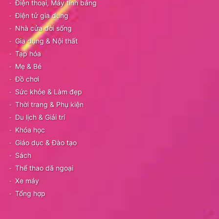
Điện thoại, Máy tính bảng
Điện tử gia dụng
Nhà cửa đời sống
Gia dụng & Nội thất
Tạp hóa
Mẹ & Bé
Đồ chơi
Sức khỏe & Làm đẹp
Thời trang & Phụ kiện
Du lịch & Giải trí
Khóa học
Giáo dục & Đào tạo
Sách
Thể thao dã ngoại
Xe máy
Tổng hợp