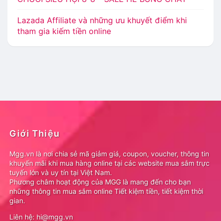
Lazada Affiliate và những ưu khuyết điểm khi
tham gia kiếm tiền online
Giới Thiệu
Mgg.vn là nơi chia sẻ mã giảm giá, coupon, voucher, thông tin
khuyến mãi khi mua hàng online tại các website mua sắm trực
tuyến lớn và uy tín tại Việt Nam.
Phương châm hoạt động của MGG là mang đến cho bạn
những thông tin mua sắm online Tiết kiệm tiền, tiết kiệm thời
gian.
Liên hệ: hi@mgg.vn