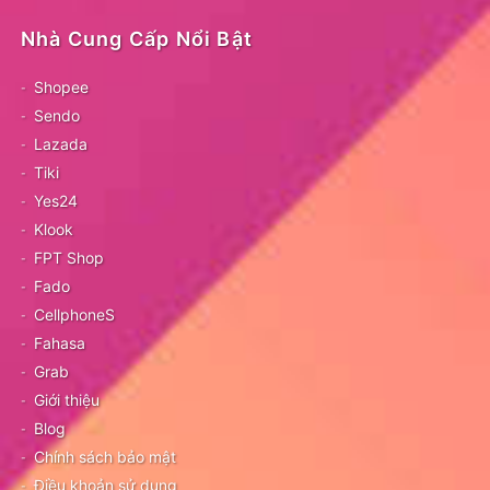
Nhà Cung Cấp Nổi Bật
Shopee
Sendo
Lazada
Tiki
Yes24
Klook
FPT Shop
Fado
CellphoneS
Fahasa
Grab
Giới thiệu
Blog
Chính sách bảo mật
Điều khoản sử dụng