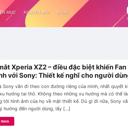
ÊN MỤC
KHUYẾN MÃI
BLOG
mắt Xperia XZ2 – điều đặc biệt khiến Fan
nh với Sony: Thiết kế nghĩ cho người dù
à Sony vẫn đi theo con đường riêng của mình, nhất quyết 
xu hướng tai thỏ. Không theo những xu hướng mà có thể l
 tới hình ảnh của họ về mặt thiết kế. Dù gì đi nữa, Sony vẫ
 lý hướng đến người dùng, lấy […]
 thêm