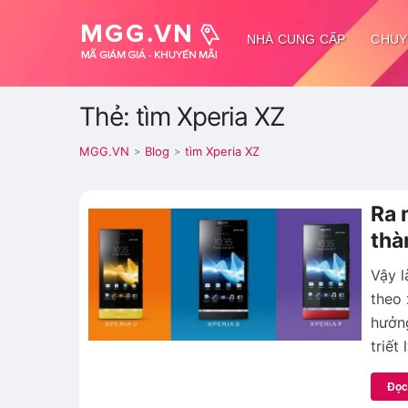
NHÀ CUNG CẤP
CHUY
Thẻ: tìm Xperia XZ
MGG.VN
Blog
tìm Xperia XZ
>
>
Ra 
thà
Vậy l
theo 
hưởng
triết
Đọc