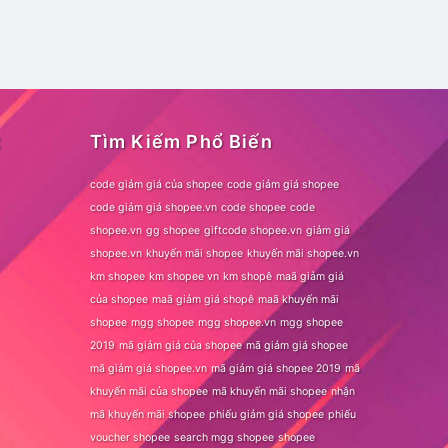
t
Tìm Kiếm Phổ Biến
code giảm giá của shopee
code giảm giá shopee
code giảm giá shopee.vn
code shopee
code
shopee.vn
gg shopee
giftcode shopee.vn
giảm giá
shopee.vn
khuyến mãi shopee
khuyến mãi shopee.vn
km shopee
km shopee vn
km shopê
maã giảm giá
của shopee
maã giảm giá shopê
maã khuyến mãi
shopee
mgg shopee
mgg shopee.vn
mgg shopee
2019
mã giảm giá của shopee
mã giảm giá shopee
mã giảm giá shopee.vn
mã giảm giá shopee 2019
mã
khuyến mãi của shopee
mã khuyến mãi shopee
nhận
mã khuyến mãi shopee
phiếu giảm giá shopee
phiếu
voucher shopee
search mgg shopee
shopee