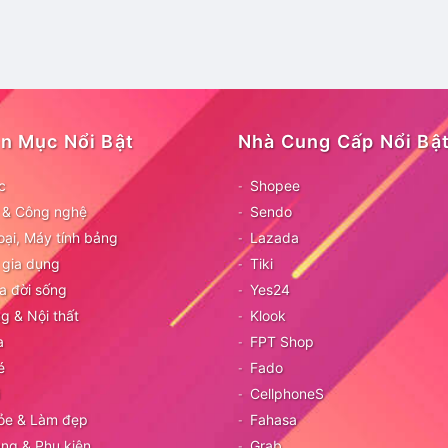
n Mục Nổi Bật
Nhà Cung Cấp Nổi Bậ
c
Shopee
ử & Công nghệ
Sendo
oại, Máy tính bảng
Lazada
 gia dụng
Tiki
a đời sống
Yes24
g & Nội thất
Klook
a
FPT Shop
é
Fado
CellphoneS
ỏe & Làm đẹp
Fahasa
ang & Phụ kiện
Grab