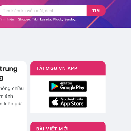
TÌM
Tìm nhiều:
Shopee
,
Tiki
,
Lazada
,
Klook
,
Sendo
,...
 trung
TẢI MGG.VN APP
ng
không chiều
àm ảnh
n luôn giữ
BÀI VIẾT MỚI