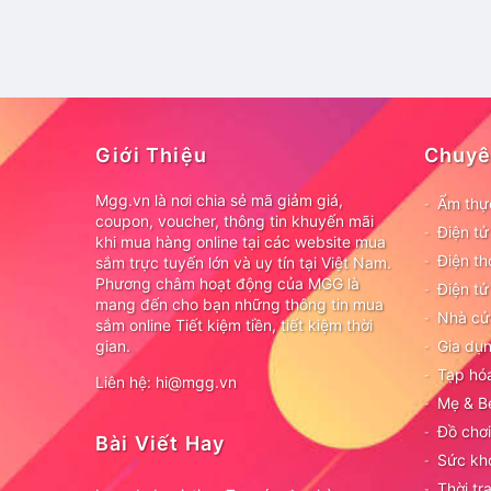
Giới Thiệu
Chuyê
Mgg.vn là nơi chia sẻ mã giảm giá,
Ẩm thự
coupon, voucher, thông tin khuyến mãi
Điện t
khi mua hàng online tại các website mua
Điện th
sắm trực tuyến lớn và uy tín tại Việt Nam.
Phương châm hoạt động của MGG là
Điện tử
mang đến cho bạn những thông tin mua
Nhà cử
sắm online Tiết kiệm tiền, tiết kiệm thời
gian.
Gia dụn
Tạp hó
Liên hệ: hi@mgg.vn
Mẹ & B
Đồ chơi
Bài Viết Hay
Sức kh
Thời tr